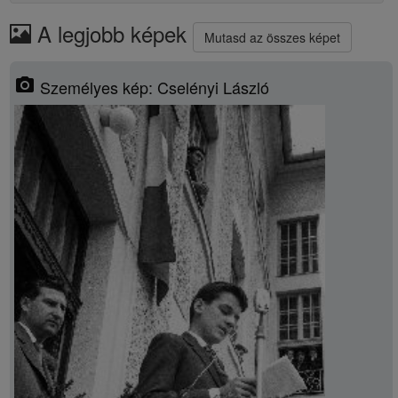
A legjobb képek
Mutasd az összes képet
photo_camera
Személyes kép: Cselényi László