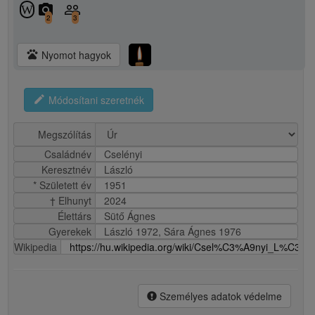
camera_alt
people_outline
W
2
3
pets
Nyomot hagyok
edit
Módosítani szeretnék
Megszólítás
Családnév
Cselényi
Keresztnév
László
* Született év
1951
† Elhunyt
2024
Élettárs
Sütő Ágnes
Gyerekek
László 1972, Sára Ágnes 1976
Wikipedia
https://hu.wikipedia.org/wiki/Csel%C3%A9nyi_L%C
Személyes adatok védelme