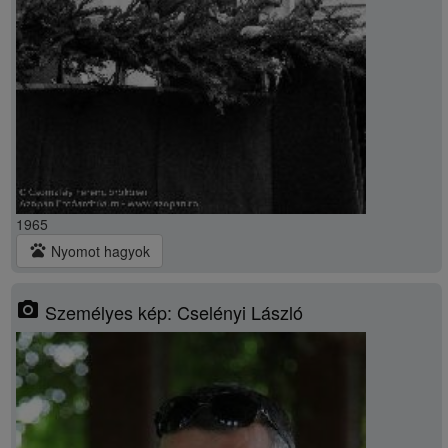
1965
pets
Nyomot hagyok
photo_camera
Személyes kép: Cselényi László