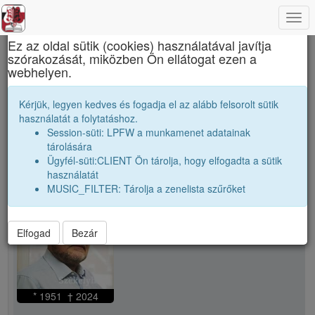
Togg
×
navi
Ez az oldal sütik (cookies) használatával javítja
szórakozását, miközben Ön ellátogat ezen a
Apáczai Csere János Elméleti Líceum
webhelyen.
Cselényi László
Kérjük, legyen kedves és fogadja el az alább felsorolt sütik
használatát a folytatáshoz.
Session-süti: LPFW a munkamenet adatainak
person
whatshot
tárolására
Ügyfél-süti:CLIENT Ön tárolja, hogy elfogadta a sütik
használatát
person
Cselényi László
MUSIC_FILTER: Tárolja a zenelista szűrőket
Elfogad
Bezár
* 1951 † 2024