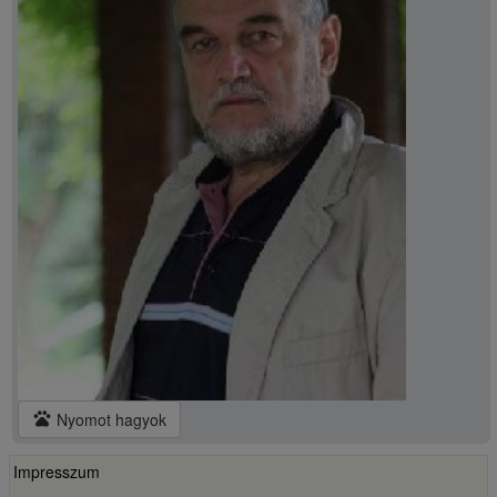
pets
Nyomot hagyok
Impresszum