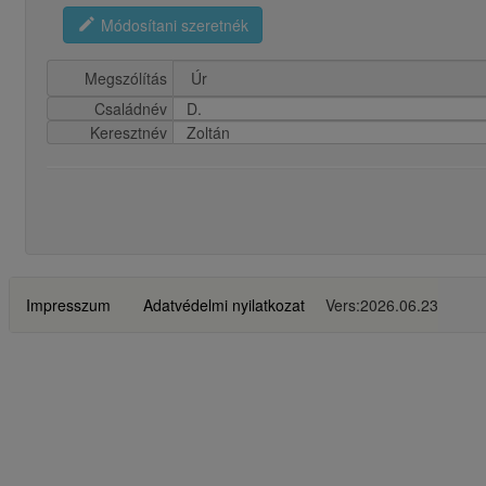
edit
Módosítani szeretnék
Megszólítás
Családnév
D.
Keresztnév
Zoltán
Impresszum
Adatvédelmi nyilatkozat
Vers:2026.06.23