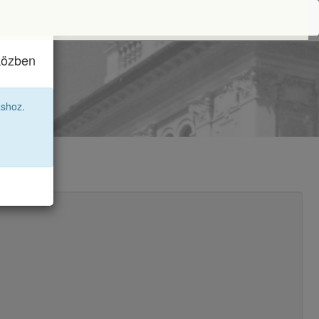
iközben
áshoz.