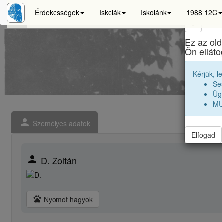
Érdekességek
Iskolák
Iskolánk
1988 12C
×
Ez az old
Ön ellát
Kérjük, l
Se
Ügy
MU
person
Személyes adatok
Elfogad
person
D. Zoltán
pets
Nyomot hagyok