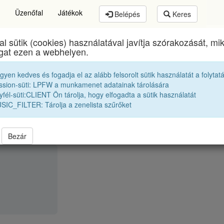
Üzenőfal
Játékok
Belépés
Keres
al sütik (cookies) használatával javítja szórakozását, m
Brassai Sámuel Líceum
egykori diákjai
1988 12C
ogat ezen a webhelyen.
egyen kedves és fogadja el az alább felsorolt sütik használatát a folytat
D. Zoltán
ssion-süti: LPFW a munkamenet adatainak tárolására
fél-süti:CLIENT Ön tárolja, hogy elfogadta a sütik használatát
SIC_FILTER: Tárolja a zenelista szűrőket
Bezár