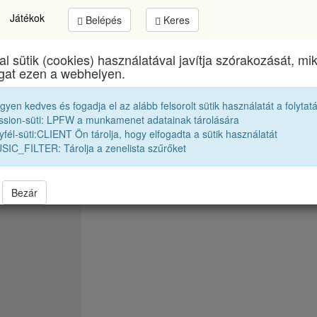
Játékok
Belépés
Keres
al sütik (cookies) használatával javítja szórakozását, m
Brassai Sámuel Líceum
egykori diákjai
ogat ezen a webhelyen.
egyen kedves és fogadja el az alább felsorolt sütik használatát a folytat
Tanári kar
Hunyadi Mátyás
ssion-süti: LPFW a munkamenet adatainak tárolására
fél-süti:CLIENT Ön tárolja, hogy elfogadta a sütik használatát
SIC_FILTER: Tárolja a zenelista szűrőket
Bezár