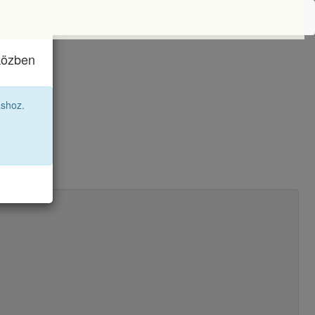
iközben
áshoz.