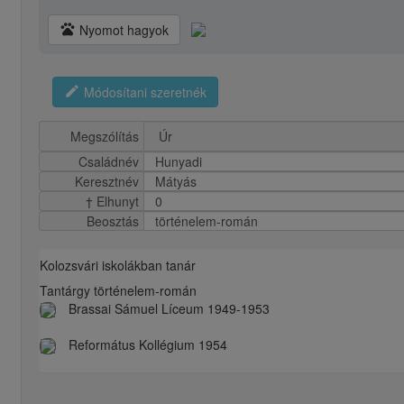
pets
Nyomot hagyok
edit
Módosítani szeretnék
Megszólítás
Családnév
Hunyadi
Keresztnév
Mátyás
† Elhunyt
0
Beosztás
történelem-román
Kolozsvári iskolákban tanár
Tantárgy történelem-román
Brassai Sámuel Líceum 1949-1953
Református Kollégium 1954