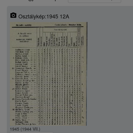
photo_camera
Osztálykép:1945 12A
1945 (1944 VII.)