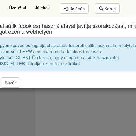
Üzenőfal
Játékok
Belépés
Keres
al sütik (cookies) használatával javítja szórakozását, m
thory István Elméleti Líceum
egykori diákjai
1945 
ogat ezen a webhelyen.
egyen kedves és fogadja el az alább felsorolt sütik használatát a folytat
Huszár Andor
ssion-süti: LPFW a munkamenet adatainak tárolására
fél-süti:CLIENT Ön tárolja, hogy elfogadta a sütik használatát
SIC_FILTER: Tárolja a zenelista szűrőket
Bezár