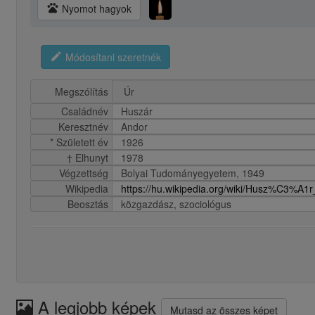
pets
Nyomot hagyok
edit
Módosítani szeretnék
Megszólítás
Családnév
Huszár
Keresztnév
Andor
* Született év
1926
† Elhunyt
1978
Végzettség
Bolyai Tudományegyetem, 1949
Wikipedia
https://hu.wikipedia.org/wiki/Husz%C3%A1
Beosztás
közgazdász, szociológus
A legjobb képek
Mutasd az összes képet