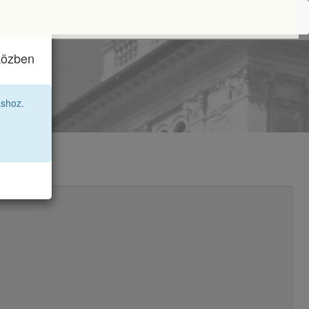
iközben
áshoz.