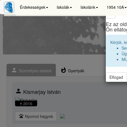
Érdekességek
Iskolák
Iskolánk
1954 10A
×
Ez az old
Ön ellát
Kérjük, l
Se
Ügy
MU
person
whatshot
Személyes adatok
Gyertyák
Elfogad
person
Kismarjay István
† 2016
pets
Nyomot hagyok