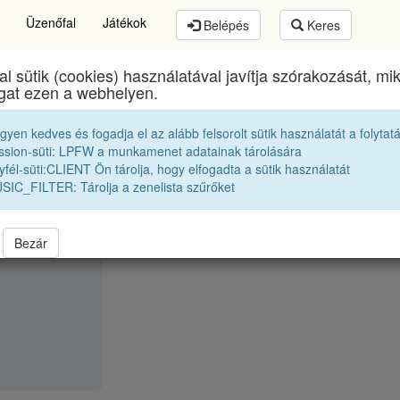
Üzenőfal
Játékok
Belépés
Keres
al sütik (cookies) használatával javítja szórakozását, m
Brassai Sámuel Líceum
egykori diákjai
1954 10A
ogat ezen a webhelyen.
egyen kedves és fogadja el az alább felsorolt sütik használatát a folytat
Kismarjay István
ssion-süti: LPFW a munkamenet adatainak tárolására
fél-süti:CLIENT Ön tárolja, hogy elfogadta a sütik használatát
SIC_FILTER: Tárolja a zenelista szűrőket
Bezár