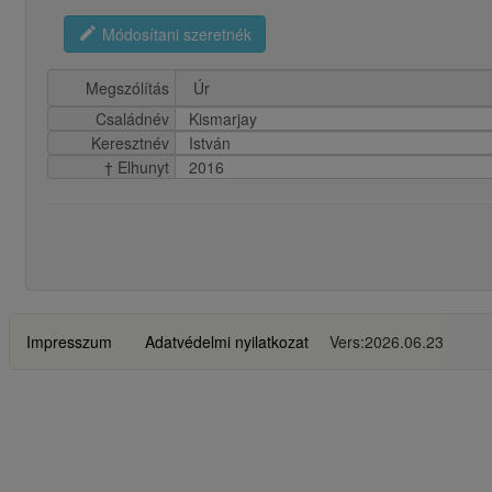
edit
Módosítani szeretnék
Megszólítás
Családnév
Kismarjay
Keresztnév
István
† Elhunyt
2016
Impresszum
Adatvédelmi nyilatkozat
Vers:2026.06.23