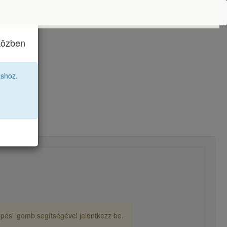
iközben
áshoz.
lépés" gomb segítségével jelentkezz be.