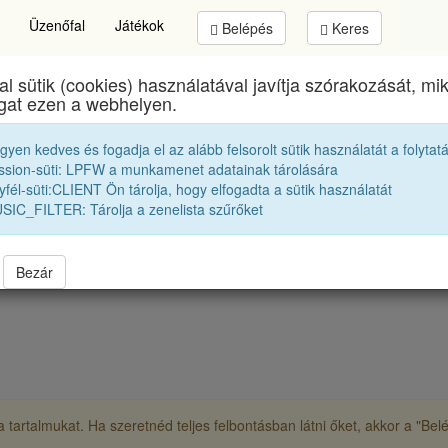
Üzenőfal
Játékok
Belépés
Keres
al sütik (cookies) használatával javítja szórakozását, m
Brassai Sámuel Líceum
egykori diákjai
1971 12A
ogat ezen a webhelyen.
egyen kedves és fogadja el az alább felsorolt sütik használatát a folytat
Kiss Peter
ssion-süti: LPFW a munkamenet adatainak tárolására
fél-süti:CLIENT Ön tárolja, hogy elfogadta a sütik használatát
SIC_FILTER: Tárolja a zenelista szűrőket
Bezár
 tartalmukat. Ha szeretnéd teljes felbontásban látni őket, akkor a "Be