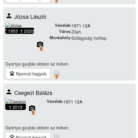
1
person
Józsa László
Véndiák:
1971 12A
* 1953 † 2020
Város:
Zilah
Munkahely:
Szilágyság hetilap
camera_alt
2
Gyertya gyujtás
ebben az évben
pets
Nyomot hagyok
1
person
Csegezi Balázs
Véndiák:
1971 12A
† 2019
camera_alt
3
Gyertya gyujtás
ebben az évben
pets
Nyomot hagyok