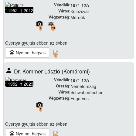
Véndiák:
1971 12A
* 1952 † 2012
Város:
Kolozsvár
Végzettség:
Mérnök
camera_alt
people_outline
4
23
Gyertya gyujtás
ebben az évben
pets
Nyomot hagyok
1
person
Dr. Kommer László (Komáromi)
Véndiák:
1971 12A
* 1952 † 2023
Ország:
Németország
Város:
Schwabmünchen
Végzettség:
Fogorvos
camera_alt
1
Gyertya gyujtás
ebben az évben
pets
Nyomot hagyok