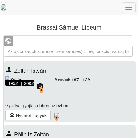
Togg
navi
Brassai Sámuel Líceum
public
person
Zoltán István
Véndiák:
1971 12A
* 1952 † 2002
camera_alt
4
Gyertya gyujtás
ebben az évben
pets
Nyomot hagyok
1
person
Pöllnitz Zoltán