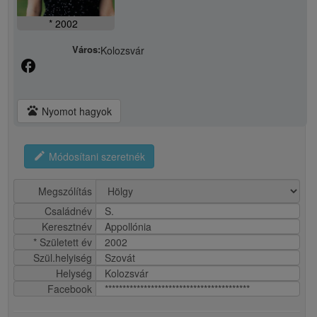
* 2002
Város:
Kolozsvár
facebook
pets
Nyomot hagyok
edit
Módosítani szeretnék
Megszólítás
Családnév
S.
Keresztnév
Appollónia
* Született év
2002
Szül.helyiség
Szovát
Helység
Kolozsvár
Facebook
*****************************************