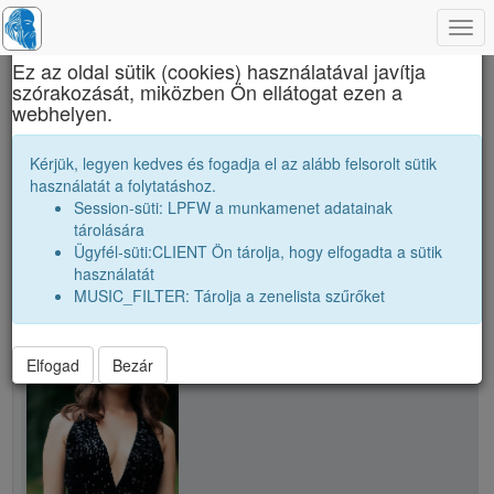
Togg
×
navi
Ez az oldal sütik (cookies) használatával javítja
szórakozását, miközben Ön ellátogat ezen a
Brassai Sámuel Líceum
webhelyen.
S. Appollónia
Kérjük, legyen kedves és fogadja el az alább felsorolt sütik
használatát a folytatáshoz.
Session-süti: LPFW a munkamenet adatainak
person
tárolására
Ügyfél-süti:CLIENT Ön tárolja, hogy elfogadta a sütik
használatát
person
S. Appollónia
MUSIC_FILTER: Tárolja a zenelista szűrőket
Elfogad
Bezár