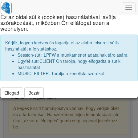
×
Togg
navi
Ez az oldal sütik (cookies) használatával javítja
szórakozását, miközben Ön ellátogat ezen a
Brassai Sámuel Líceum
webhelyen.
S. Miklós
Kérjük, legyen kedves és fogadja el az alább felsorolt sütik
használatát a folytatáshoz.
Session-süti: LPFW a munkamenet adatainak tárolására
Ügyfél-süti:CLIENT Ön tárolja, hogy elfogadta a sütik
person
használatát
MUSIC_FILTER: Tárolja a zenelista szűrőket
0
1
Elfogad
Bezár
Főalbum
Megjelölések
A képek kicsitt homályosítva vannak, hogy védjük őket
és a tartalmukat. Ha szeretnéd teljes felbontásban látni
őket, akkor a "Belépés" gomb segítségével jelentkezz
be.