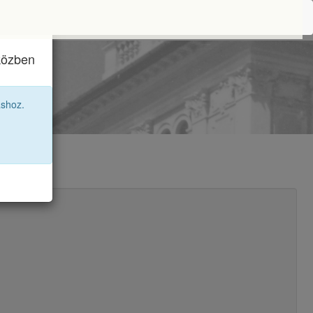
iközben
áshoz.