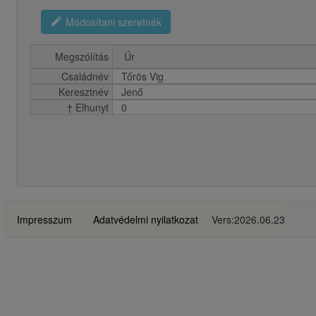
edit
Módosítani szeretnék
Megszólítás
Családnév
Tőrös Vig
Keresztnév
Jenő
† Elhunyt
0
Impresszum
Adatvédelmi nyilatkozat
Vers:2026.06.23