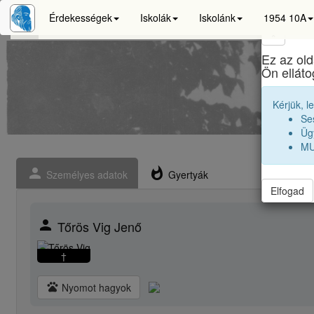
Érdekességek
Iskolák
Iskolánk
1954 10A
×
Ez az old
Ön ellát
Kérjük, l
Se
Ügy
MU
person
whatshot
Személyes adatok
Gyertyák
Elfogad
person
Tőrös Vig Jenő
†
pets
Nyomot hagyok