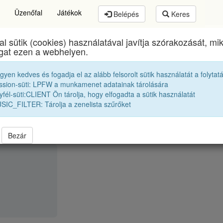
Üzenőfal
Játékok
Belépés
Keres
al sütik (cookies) használatával javítja szórakozását, m
Brassai Sámuel Líceum
egykori diákjai
1954 10A
ogat ezen a webhelyen.
egyen kedves és fogadja el az alább felsorolt sütik használatát a folytat
Tőrös Vig Jenő
ssion-süti: LPFW a munkamenet adatainak tárolására
fél-süti:CLIENT Ön tárolja, hogy elfogadta a sütik használatát
SIC_FILTER: Tárolja a zenelista szűrőket
Bezár