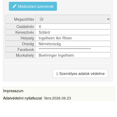
edit
Módosítani szeretnék
Megszólítás
Családnév
V.
Keresztnév
Szilárd
Helység
Ingelheim Am Rhein
Ország
Németország
Facebook
****************************************
Munkahely
Boehringer Ingelheim
Személyes adatok védelme
Impresszum
Adatvédelmi nyilatkozat
Vers:2026.06.23