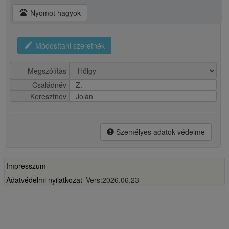
pets
Nyomot hagyok
edit
Módosítani szeretnék
Megszólítás
Családnév
Z.
Keresztnév
Jolán
Személyes adatok védelme
Impresszum
Adatvédelmi nyilatkozat
Vers:2026.06.23