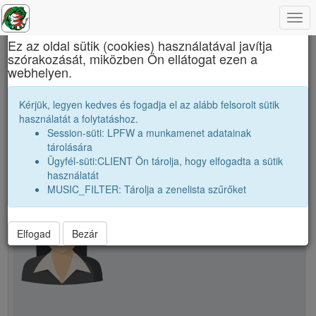
Togg
×
navi
Ez az oldal sütik (cookies) használatával javítja
szórakozását, miközben Ön ellátogat ezen a
Báthory István Elméleti Líceum
webhelyen.
Z. Jolán
Kérjük, legyen kedves és fogadja el az alább felsorolt sütik
használatát a folytatáshoz.
Session-süti: LPFW a munkamenet adatainak
person
tárolására
Ügyfél-süti:CLIENT Ön tárolja, hogy elfogadta a sütik
használatát
person
Z. Jolán
MUSIC_FILTER: Tárolja a zenelista szűrőket
Elfogad
Bezár