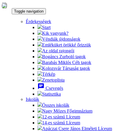
Toggle navigation
Érdekességek
Start
Kik vagyunk?
Véndiák újdonságok
Emléküket örökké őrizzük
Az oldal rajongói
Bogáncs Zurboló tagok
Barabás Miklós Céh tagok
Kolozsvár Társaság tagok
Térkép
Zenetoplista
chat
Csevegés
Statisztika
Iskolák
Összes iskolák
Nagy Mózes Főgimnázium
12-es számú Líceum
14-es számú Líceum
Apáczai Csere János Elméleti Líceum