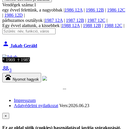
Vendégek száma:
1
egy évvel felettünk, a
nagyobbak |
1986 12A
|
1986 12B
|
1986 12C
|
1986 12D
|
párhuzamos
osztályok
|
1987 12A
|
1987 12B
|
1987 12C
|
Egy évvel alattunk, a
kissebbek |
1988 12A
|
1988 12B
|
1988 12C
|
person
Jakab Geráld
* 1969 † 1985
people_outline
3
pets
Nyomot hagyok
...
Impresszum
Adatvédelmi nyilatkozat
Vers:2026.06.23
×
Ez az oldal sütik (cookies) használatával javítja szórakozását,