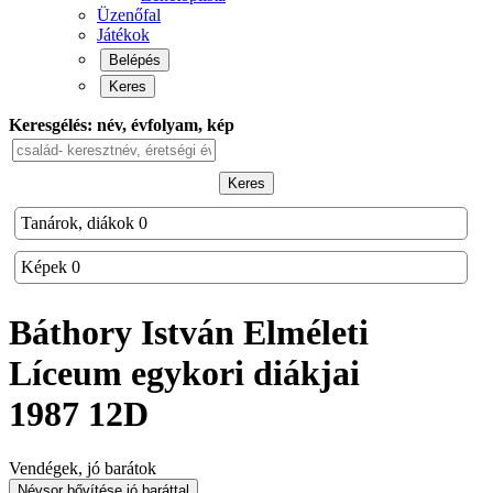
Üzenőfal
Játékok
Belépés
Keres
Keresgélés: név, évfolyam, kép
Keres
Tanárok, diákok
0
Képek
0
Báthory István Elméleti
Líceum
egykori diákjai
1987 12D
Vendégek, jó barátok
Névsor bővítése jó baráttal