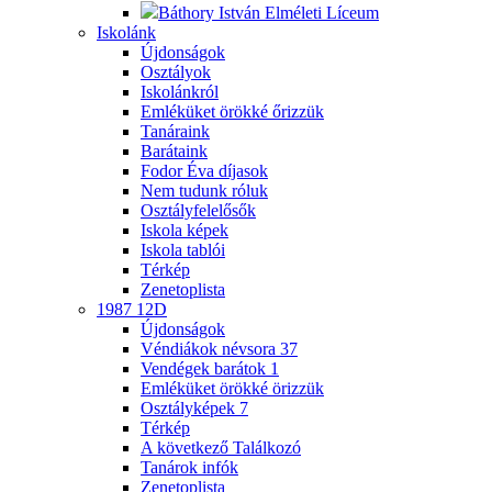
Báthory István Elméleti Líceum
Iskolánk
Újdonságok
Osztályok
Iskolánkról
Emléküket örökké őrizzük
Tanáraink
Barátaink
Fodor Éva díjasok
Nem tudunk róluk
Osztályfelelősők
Iskola képek
Iskola tablói
Térkép
Zenetoplista
1987 12D
Újdonságok
Véndiákok névsora
37
Vendégek barátok
1
Emléküket örökké örizzük
Osztályképek
7
Térkép
A következő Találkozó
Tanárok infók
Zenetoplista