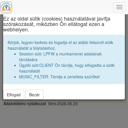
Togg
×
navi
Ez az oldal sütik (cookies) használatával javítja
szórakozását, miközben Ön ellátogat ezen a
Edmond Nicolau Műszaki Főiskola
webhelyen.
Barátaink
Kérjük, legyen kedves és fogadja el az alább felsorolt sütik
használatát a folytatáshoz.
Névsor bővítése jó baráttal
Session-süti: LPFW a munkamenet adatainak
Vendégek száma:
0
tárolására
Ügyfél-süti:CLIENT Ön tárolja, hogy elfogadta a sütik
használatát
MUSIC_FILTER: Tárolja a zenelista szűrőket
...
Elfogad
Bezár
Impresszum
Adatvédelmi nyilatkozat
Vers:2026.06.23