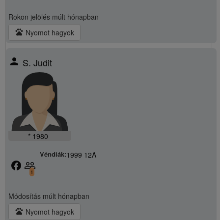
Rokon jelölés
múlt hónapban
pets
Nyomot hagyok
person
S. Judit
* 1980
Véndiák:
1999 12A
facebook
people_outline
1
Módosítás
múlt hónapban
pets
Nyomot hagyok