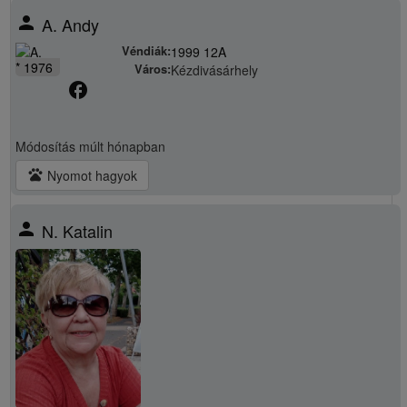
person
A. Andy
Véndiák:
1999 12A
* 1976
Város:
Kézdivásárhely
facebook
Módosítás
múlt hónapban
pets
Nyomot hagyok
person
N. Katalin