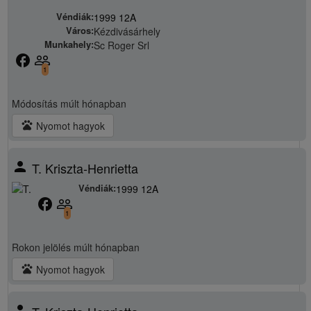
Véndiák:
1999 12A
Város:
Kézdivásárhely
Munkahely:
Sc Roger Srl
facebook
people_outline
1
Módosítás
múlt hónapban
pets
Nyomot hagyok
person
T. Kriszta-Henrietta
Véndiák:
1999 12A
facebook
people_outline
1
Rokon jelölés
múlt hónapban
pets
Nyomot hagyok
person