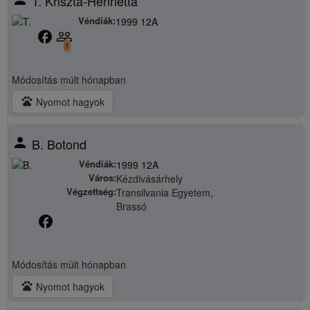
T. Kriszta-Henrietta
Véndiák:
1999 12A
facebook
people_outline
1
Módosítás
múlt hónapban
pets
Nyomot hagyok
person
B. Botond
Véndiák:
1999 12A
Város:
Kézdivásárhely
Végzettség:
Transilvania Egyetem,
Brassó
facebook
Módosítás
múlt hónapban
pets
Nyomot hagyok