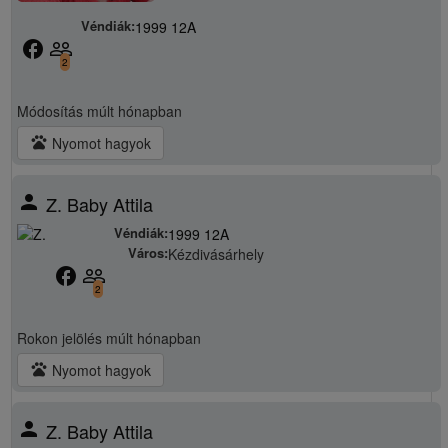
Véndiák:
1999 12A
facebook
people_outline
2
Módosítás
múlt hónapban
pets
Nyomot hagyok
person
Z. Baby Attila
Véndiák:
1999 12A
Város:
Kézdivásárhely
facebook
people_outline
2
Rokon jelölés
múlt hónapban
pets
Nyomot hagyok
person
Z. Baby Attila