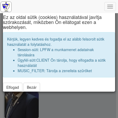
Togg
×
navi
Ez az oldal sütik (cookies) használatával javítja
szórakozását, miközben Ön ellátogat ezen a
Nagy Mózes Főgimnázium
webhelyen.
public
Kérjük, legyen kedves és fogadja el az alább felsorolt sütik
használatát a folytatáshoz.
Session-süti: LPFW a munkamenet adatainak
tárolására
person
T. Sándor
Ügyfél-süti:CLIENT Ön tárolja, hogy elfogadta a sütik
használatát
MUSIC_FILTER: Tárolja a zenelista szűrőket
Elfogad
Bezár