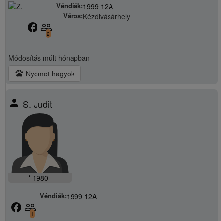
Véndiák:
1999 12A
Város:
Kézdivásárhely
facebook
people_outline
2
Módosítás
múlt hónapban
pets
Nyomot hagyok
person
S. Judit
* 1980
Véndiák:
1999 12A
facebook
people_outline
1