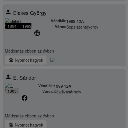
person
Elekes György
Véndiák:
1999 12A
* 1894 † 1969
Város:
Sepsiszentgyörgy
language
Módosítás
ebben az évben
pets
Nyomot hagyok
person
E. Sándor
Véndiák:
1999 12A
* 1985
Város:
Kézdivásárhely
facebook
Módosítás
ebben az évben
pets
Nyomot hagyok