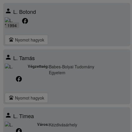
person
L. Botond
facebook
* 1994
pets
Nyomot hagyok
person
L. Tamás
Végzettség:
Babes-Bolyai Tudomány
Egyetem
facebook
pets
Nyomot hagyok
person
L. Timea
Város:
Kézdivásárhely
facebook