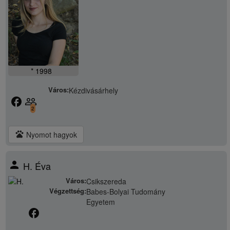
* 1998
Város:
Kézdivásárhely
facebook
people_outline
2
pets
Nyomot hagyok
person
H. Éva
Város:
Csikszereda
Végzettség:
Babes-Bolyai Tudomány
Egyetem
facebook