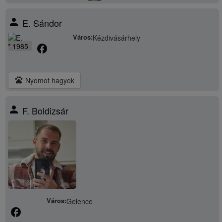
person
E. Sándor
Város:
Kézdivásárhely
* 1985
facebook
pets
Nyomot hagyok
person
F. Boldizsár
Város:
Gelence
facebook