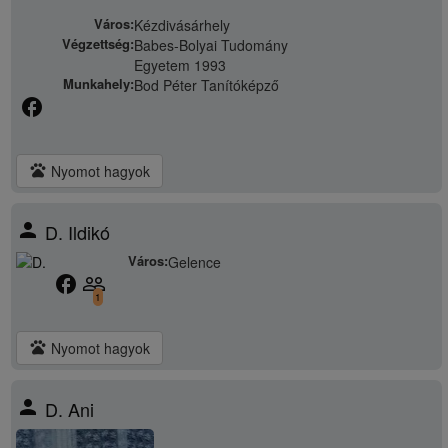
Város:
Kézdivásárhely
Végzettség:
Babes-Bolyai Tudomány
Egyetem 1993
Munkahely:
Bod Péter Tanítóképző
facebook
pets
Nyomot hagyok
person
D. Ildikó
Város:
Gelence
facebook
people_outline
1
pets
Nyomot hagyok
person
D. Ani