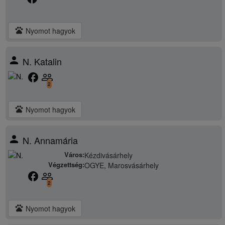
pets
Nyomot hagyok
person
N. Katalin
facebook
people_outline
2
pets
Nyomot hagyok
person
N. Annamária
Város:
Kézdivásárhely
Végzettség:
OGYE, Marosvásárhely
facebook
people_outline
2
pets
Nyomot hagyok