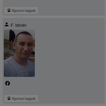
pets
Nyomot hagyok
person
F. István
facebook
pets
Nyomot hagyok