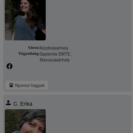
Város:
Kézdivásárhely
Végzettség:
Sapientia EMTE,
Marosvásárhely
facebook
pets
Nyomot hagyok
person
C. Erika