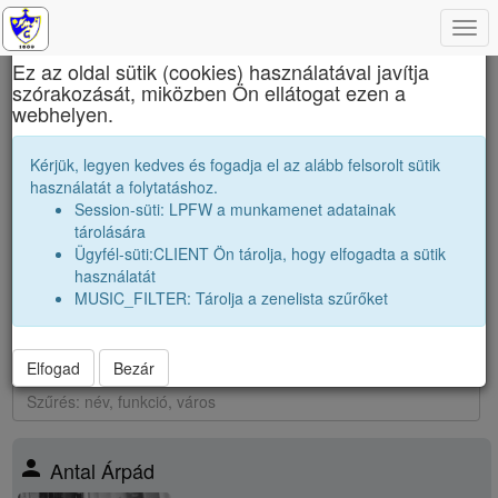
Togg
×
navi
Ez az oldal sütik (cookies) használatával javítja
szórakozását, miközben Ön ellátogat ezen a
Nagy Mózes Főgimnázium
webhelyen.
1999 12A Osztálytársak
Kérjük, legyen kedves és fogadja el az alább felsorolt sütik
használatát a folytatáshoz.
Névsor bővítése új véndiákkal
Session-süti: LPFW a munkamenet adatainak
Véndiákok száma:
37
tárolására
nagyobbak |
1998 12A
|
1998 12B
|
1998 12C
|
1998 12D
|
Ügyfél-süti:CLIENT Ön tárolja, hogy elfogadta a sütik
párhuzamos
|
1999 12B
|
használatát
kissebbek |
2000 12A
|
2000 12B
|
2000 12C
|
2000 12D
|
2000
MUSIC_FILTER: Tárolja a zenelista szűrőket
12E
|
37
találat
Elfogad
Bezár
person
Antal Árpád