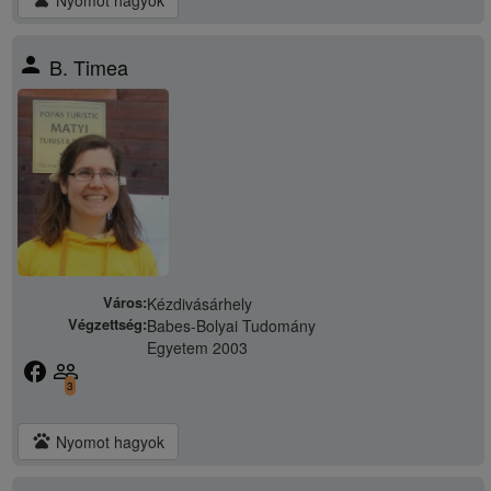
person
B. Timea
Város:
Kézdivásárhely
Végzettség:
Babes-Bolyai Tudomány
Egyetem 2003
facebook
people_outline
3
pets
Nyomot hagyok