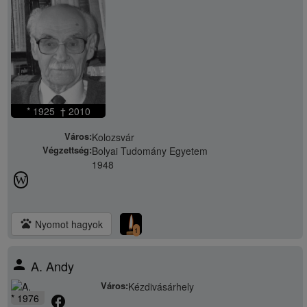
* 1925 † 2010
Város:
Kolozsvár
Végzettség:
Bolyai Tudomány Egyetem
1948
W
pets
Nyomot hagyok
1
person
A. Andy
Város:
Kézdivásárhely
* 1976
facebook