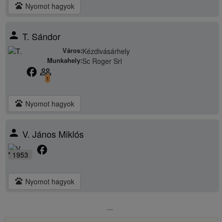
pets
Nyomot hagyok
person
T. Sándor
Város:
Kézdivásárhely
Munkahely:
Sc Roger Srl
facebook
people_outline
1
pets
Nyomot hagyok
person
V. János Miklós
facebook
* 1953
pets
Nyomot hagyok
...