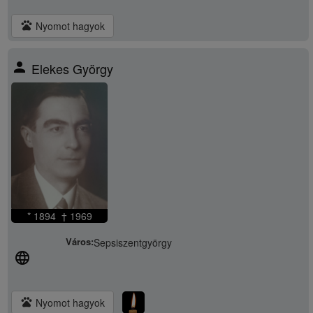
pets
Nyomot hagyok
person
Elekes György
* 1894 † 1969
Város:
Sepsiszentgyörgy
language
pets
Nyomot hagyok