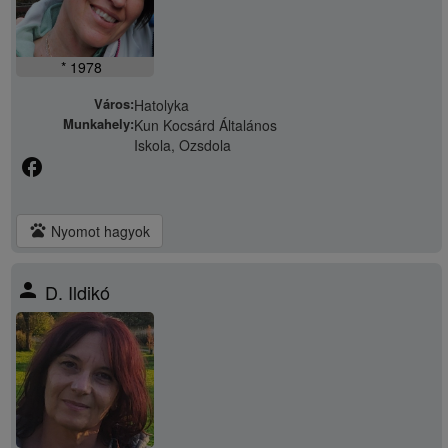
* 1978
Város:
Hatolyka
Munkahely:
Kun Kocsárd Általános
Iskola, Ozsdola
facebook
pets
Nyomot hagyok
person
D. Ildikó