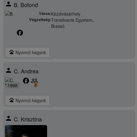
person
B. Botond
Város:
Kézdivásárhely
Végzettség:
Transilvania Egyetem,
Brassó
facebook
pets
Nyomot hagyok
person
C. Andrea
facebook
people_outline
* 1998
2
pets
Nyomot hagyok
person
C. Krisztina