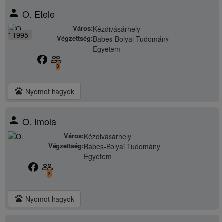
person
O. Etele
Város:
Kézdivásárhely
* 1995
Végzettség:
Babes-Bolyai Tudomány
Egyetem
facebook
people_outline
3
pets
Nyomot hagyok
person
O. Imola
Város:
Kézdivásárhely
Végzettség:
Babes-Bolyai Tudomány
Egyetem
facebook
people_outline
3
pets
Nyomot hagyok