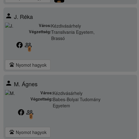
person
J. Réka
Város:
Kézdivásárhely
Végzettség:
Transilvania Egyetem,
Brassó
facebook
people_outline
2
pets
Nyomot hagyok
person
M. Ágnes
Város:
Kézdivásárhely
Végzettség:
Babes-Bolyai Tudomány
Egyetem
facebook
people_outline
2
pets
Nyomot hagyok