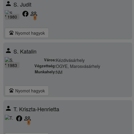
person
S. Judit
facebook
people_outline
* 1980
1
pets
Nyomot hagyok
person
S. Katalin
Város:
Kézdivásárhely
* 1983
Végzettség:
OGYE, Marosvásárhely
Munkahely:
NM
pets
Nyomot hagyok
person
T. Kriszta-Henrietta
facebook
people_outline
1