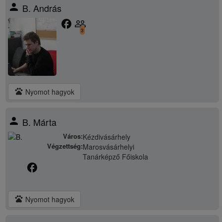
person
B. András
facebook
people_outline
3
pets
Nyomot hagyok
person
B. Márta
Város:
Kézdivásárhely
Végzettség:
Marosvásárhelyi
Tanárképző Főiskola
facebook
pets
Nyomot hagyok