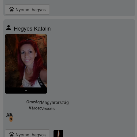
pets
Nyomot hagyok
person
Hegyes Katalin
†
Ország:
Magyarország
Város:
Vecsés
people_outline
3
pets
Nyomot hagyok