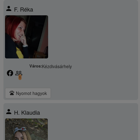
person
F. Réka
Város:
Kézdivásárhely
facebook
people_outline
1
pets
Nyomot hagyok
person
H. Klaudia