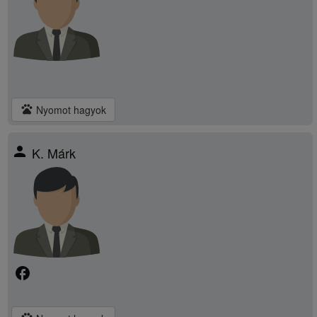
pets
Nyomot hagyok
person
K. Márk
facebook