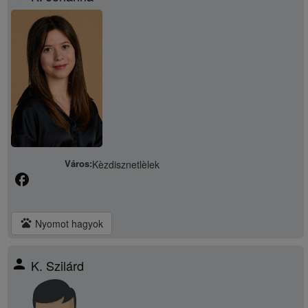
Város:
Kèzdisznetlèlek
facebook
pets
Nyomot hagyok
person
K. Szilárd