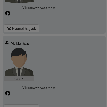
Város:
Kézdivásárhely
facebook
pets
Nyomot hagyok
person
N. Balázs
* 2007
Város:
Kézdivásárhely
facebook