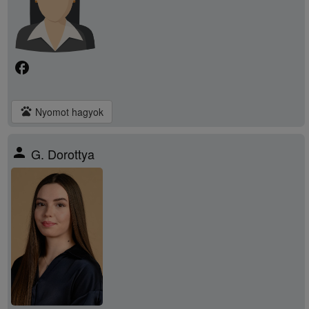
facebook
pets
Nyomot hagyok
person
G. Dorottya