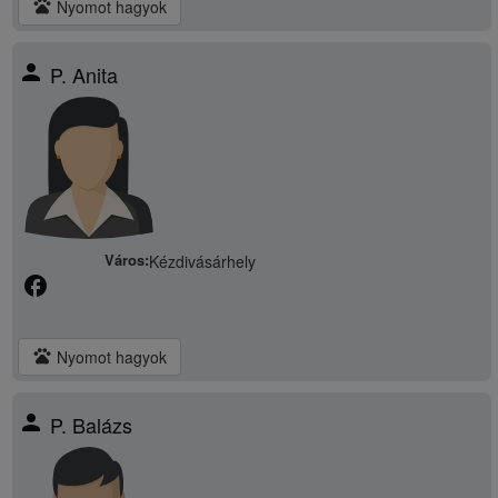
pets
Nyomot hagyok
person
P. Anita
Város:
Kézdivásárhely
facebook
pets
Nyomot hagyok
person
P. Balázs