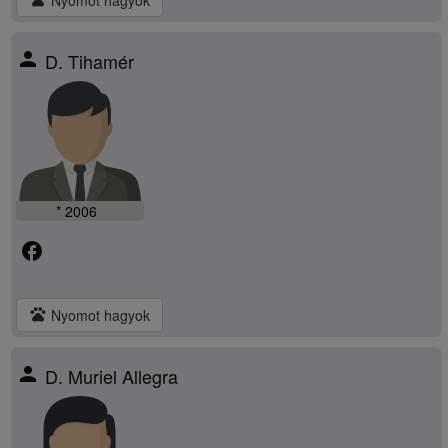
Nyomot hagyok
person
D. Tihamér
* 2006
facebook
pets
Nyomot hagyok
person
D. Muriel Allegra