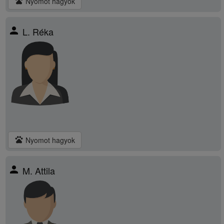
pets
Nyomot hagyok
person
L. Réka
pets
Nyomot hagyok
person
M. Attila