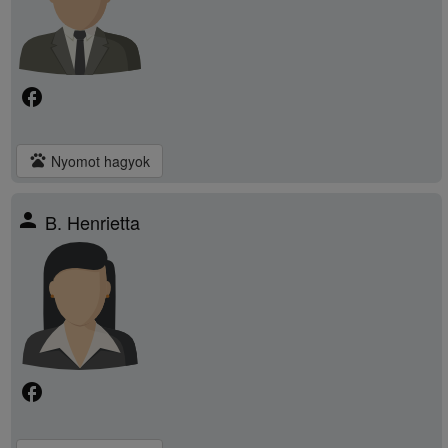
facebook
pets
Nyomot hagyok
person
B. Henrietta
facebook