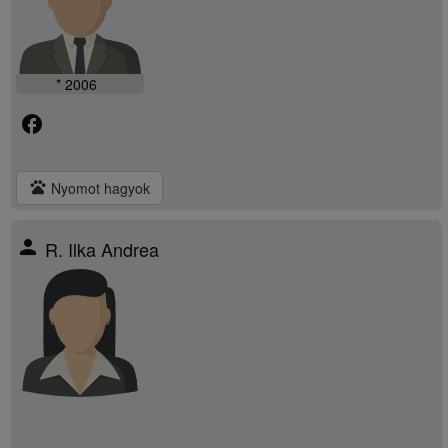
* 2006
facebook
pets
Nyomot hagyok
person
R. Ilka Andrea