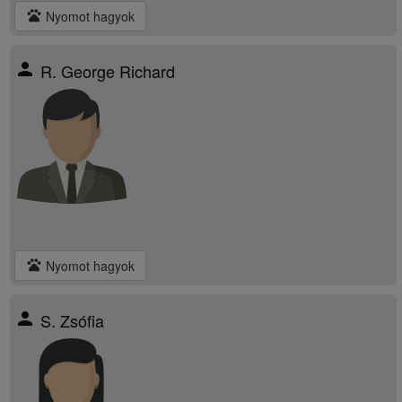
pets
Nyomot hagyok
person
R. George Richard
pets
Nyomot hagyok
person
S. Zsófia