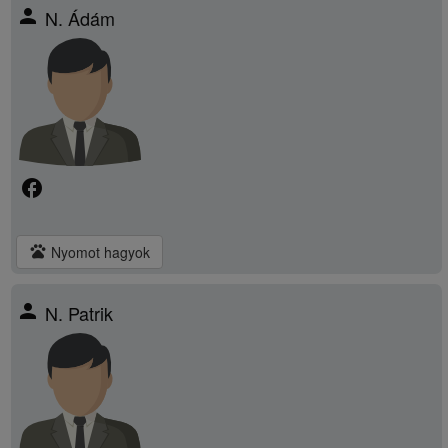
person
N. Ádám
facebook
pets
Nyomot hagyok
person
N. Patrik