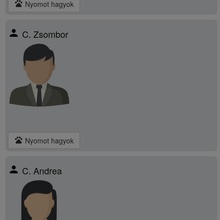
pets
Nyomot hagyok
person
C. Zsombor
pets
Nyomot hagyok
person
C. Andrea