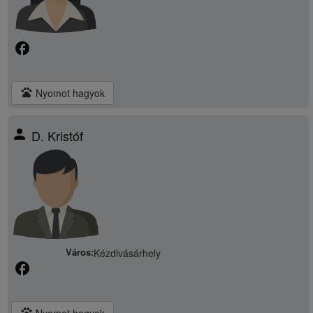
facebook
pets
Nyomot hagyok
person
D. Kristóf
Város:
Kézdivásárhely
facebook
pets