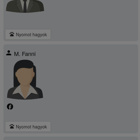
pets
Nyomot hagyok
person
M. Fanni
facebook
pets
Nyomot hagyok