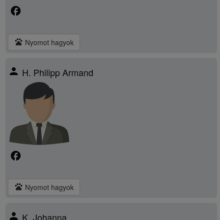
facebook
pets
Nyomot hagyok
person
H. Philipp Armand
facebook
pets
Nyomot hagyok
person
K. Johanna