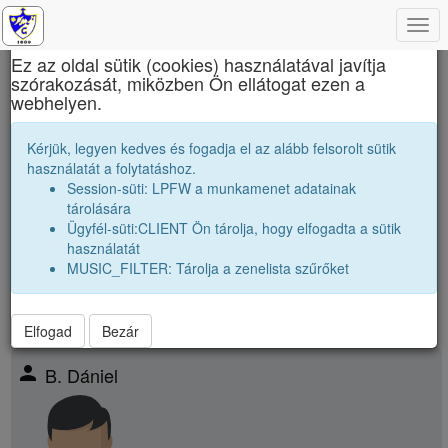
Togg
×
navi
Ez az oldal sütik (cookies) használatával javítja
szórakozását, miközben Ön ellátogat ezen a
Nagy Mózes Főgimnázium
webhelyen.
2026 12C Osztályfőnök:
R. Mária Magdolna
Kérjük, legyen kedves és fogadja el az alább felsorolt sütik
és
F. Csenge
használatát a folytatáshoz.
Session-süti: LPFW a munkamenet adatainak
Névsor bővítése új véndiákkal
tárolására
Véndiákok száma:
25
Ügyfél-süti:CLIENT Ön tárolja, hogy elfogadta a sütik
párhuzamos
|
2026 12A
|
2026 12B
|
2026 12D
|
használatát
kissebbek |
2027 12A
|
MUSIC_FILTER: Tárolja a zenelista szűrőket
Elfogad
Bezár
person
B. Dániel