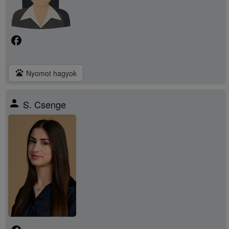
facebook
pets
Nyomot hagyok
person
S. Csenge