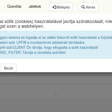
Üzenőfal
Játékok
Belépés
Keres
al sütik (cookies) használatával javítja szórakozását, m
lyai Farkas Elméleti Líceum
egykori diákjai
2021 1
ogat ezen a webhelyen.
egyen kedves és fogadja el az alább felsorolt sütik használatát a folytat
2021 12A Osztályfőnök:
S. Teréz Emőke
ssion-süti: LPFW a munkamenet adatainak tárolására
fél-süti:CLIENT Ön tárolja, hogy elfogadta a sütik használatát
SIC_FILTER: Tárolja a zenelista szűrőket
obbak |
2020 12A
|
2020 12B
|
2020 12C
|
2020 12D
|
2020 12E
|
2020
21 12B
|
2021 12C
|
2021 12D
|
2021 12E
|
2021 12F
|
2021 12G
|
202
bbek |
2022 12A
|
2022 12B
|
2022 12C
|
2022 12D
|
2022 12E
|
2022 1
Bezár
...