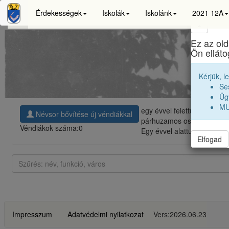
Érdekességek
Iskolák
Iskolánk
2021 12A
×
Ez az old
Bo
Ön ellát
Kérjük, l
Se
Ügy
MU
egy évvel felettünk, a
nagy
Névsor bővítése új véndiákkal
párhuzamos
osztályok
|
20
Véndiákok száma:
0
Egy évvel alattunk, a
kisse
Elfogad
Impresszum
Adatvédelmi nyilatkozat
Vers:2026.06.23