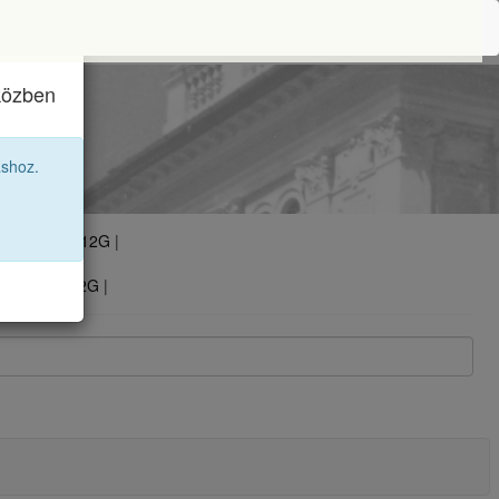
iközben
2A
áshoz.
 12F
|
2020 12G
|
1 12H
|
2F
|
2022 12G
|