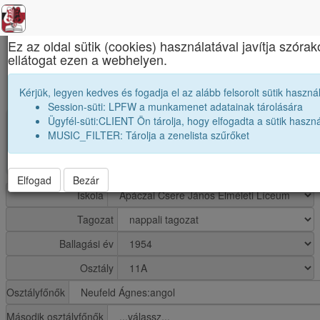
×
Ez az oldal sütik (cookies) használatával javítja szór
ellátogat ezen a webhelyen.
Apáczai Csere János Elméleti Líceum
1954 11A osztály módosítása
Kérjük, legyen kedves és fogadja el az alább felsorolt sütik használ
Session-süti: LPFW a munkamenet adatainak tárolására
Ügyfél-süti:CLIENT Ön tárolja, hogy elfogadta a sütik haszná
group
Osztály: 1954 11A
MUSIC_FILTER: Tárolja a zenelista szűrőket
Osztályfőnök:
Neufeld Ágnes
Diákok száma:33
Elfogad
Bezár
Iskola
Tagozat
Ballagási év
Osztály
Osztályfőnők
Második osztályfőnők