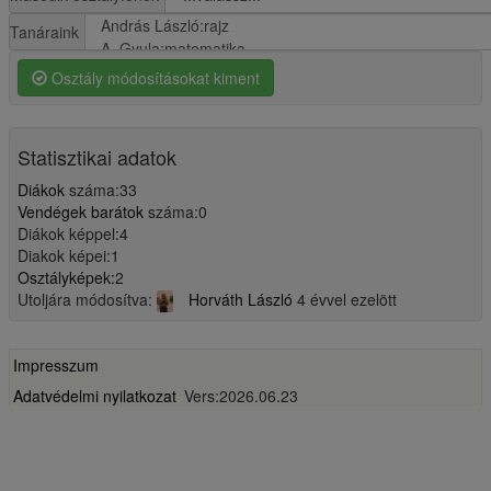
Tanáraink
Osztály módosításokat kiment
Statisztikai adatok
Diákok
száma:33
Vendégek barátok
száma:0
Diákok képpel:4
Diakok képei:1
Osztályképek:
2
Utoljára módosítva:
Horváth László
4 évvel ezelött
Impresszum
Adatvédelmi nyilatkozat
Vers:2026.06.23