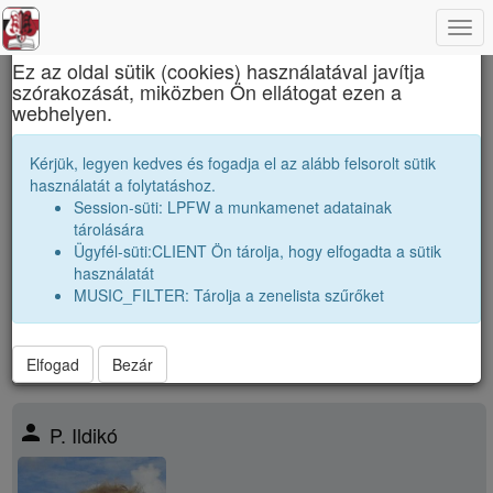
Togg
×
navi
Ez az oldal sütik (cookies) használatával javítja
szórakozását, miközben Ön ellátogat ezen a
Apáczai Csere János Elméleti Líceum
webhelyen.
1960 11A Osztályfőnök:
Boér Lászlóné,
Kérjük, legyen kedves és fogadja el az alább felsorolt sütik
Léber Margit
használatát a folytatáshoz.
Session-süti: LPFW a munkamenet adatainak
Névsor bővítése új véndiákkal
tárolására
Véndiákok száma:
11
Ügyfél-süti:CLIENT Ön tárolja, hogy elfogadta a sütik
nagyobbak |
1959 11A
|
1959 11B
|
1959 11C
|
használatát
párhuzamos
|
1960 11B
|
1960 11C
|
MUSIC_FILTER: Tárolja a zenelista szűrőket
kissebbek |
1961 11A
|
1961 11B
|
1961 11C
|
Elfogad
Bezár
person
P. Ildikó