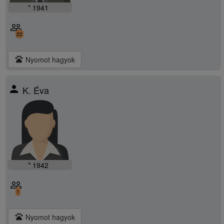
* 1941
people_outline
22
pets
Nyomot hagyok
person
K. Éva
* 1942
people_outline
1
pets
Nyomot hagyok