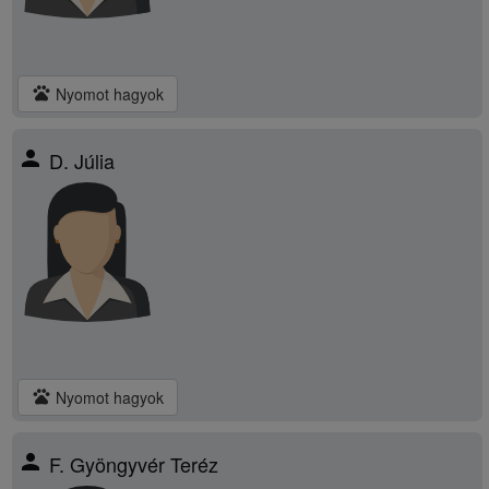
pets
Nyomot hagyok
person
D. Júlia
pets
Nyomot hagyok
person
F. Gyöngyvér Teréz