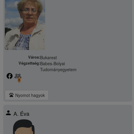
Város:
Bukarest
Végzettség:
Babes-Bolyai
Tudományegyetem
facebook
people_outline
3
pets
Nyomot hagyok
person
A. Éva