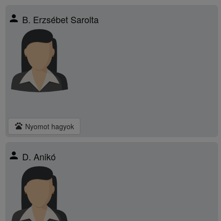
person
B. Erzsébet Sarolta
pets
Nyomot hagyok
person
D. Anikó