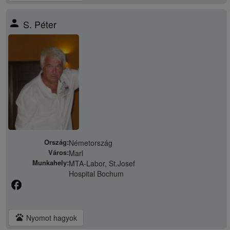
person
S. Péter
Ország:
Németország
Város:
Marl
Munkahely:
MTA-Labor, St.Josef
Hospital Bochum
facebook
pets
Nyomot hagyok