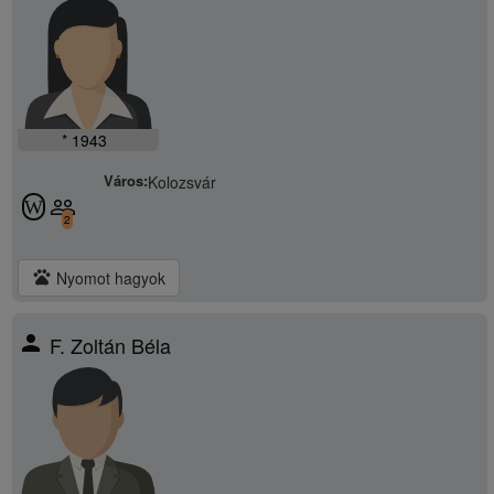
* 1943
Város:
Kolozsvár
people_outline
W
2
pets
Nyomot hagyok
person
F. Zoltán Béla