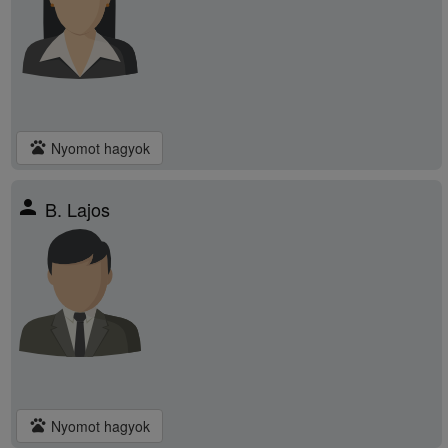
pets
Nyomot hagyok
person
B. Lajos
pets
Nyomot hagyok