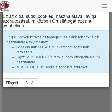
Togg
×
navi
Ez az oldal sütik (cookies) használatával javítja
szórakozását, miközben Ön ellátogat ezen a
Apáczai Csere János Elméleti Líceum
webhelyen.
Merre szóródtak szét az osztályunk véndiákjai
Kérjük, legyen kedves és fogadja el az alább felsorolt sütik
használatát a folytatáshoz.
A koordináták véletlenszerüen el vannak néhány kilométerrel tólva.
Session-süti: LPFW a munkamenet adatainak
Jelenkezz be a pontos poziciók megtekintéséhez.
tárolására
Ügyfél-süti:CLIENT Ön tárolja, hogy elfogadta a sütik
+
használatát
−
MUSIC_FILTER: Tárolja a zenelista szűrőket
Elfogad
Bezár