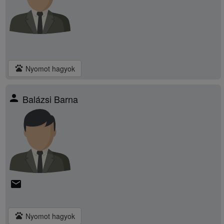
pets
Nyomot hagyok
person
Balázsi Barna
email
pets
Nyomot hagyok