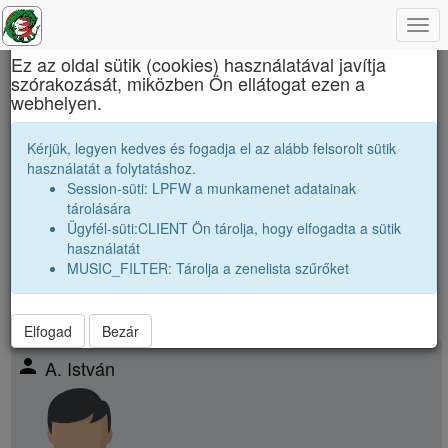
Togg
×
navi
Ez az oldal sütik (cookies) használatával javítja
szórakozását, miközben Ön ellátogat ezen a
Báthory István Elméleti Líceum
webhelyen.
1991 12B Osztályfőnök:
Almási Ildikó
Kérjük, legyen kedves és fogadja el az alább felsorolt sütik
használatát a folytatáshoz.
Névsor bővítése új véndiákkal
Session-süti: LPFW a munkamenet adatainak
Véndiákok száma:
11
tárolására
nagyobbak |
1990 12A
|
1990 12C
|
1990 12D
|
1990 12E
|
Ügyfél-süti:CLIENT Ön tárolja, hogy elfogadta a sütik
párhuzamos
|
1991 12A
|
1991 12C
|
használatát
kissebbek |
1992 12A
|
1992 12B
|
1992 12C
|
MUSIC_FILTER: Tárolja a zenelista szűrőket
Elfogad
Bezár
person
A. István