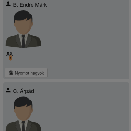
person
B. Endre Márk
people_outline
1
pets
Nyomot hagyok
person
C. Árpád