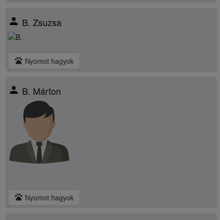
person
B. Zsuzsa
pets
Nyomot hagyok
person
B. Márton
pets
Nyomot hagyok