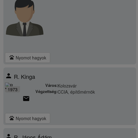
pets
Nyomot hagyok
person
R. Kinga
Város:
Kolozsvár
* 1973
Végzettség:
CCIA, építőmérnök
email
pets
Nyomot hagyok
person
R. János Ádám