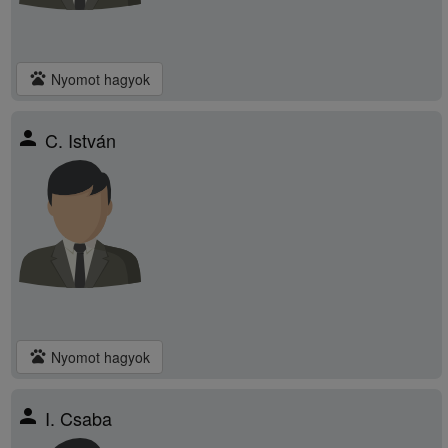
pets
Nyomot hagyok
person
C. István
pets
Nyomot hagyok
person
I. Csaba