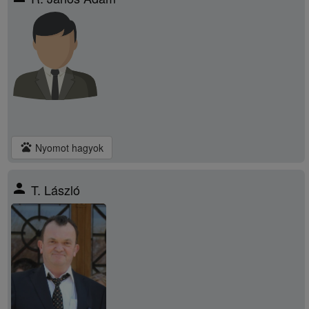
pets
Nyomot hagyok
person
T. László