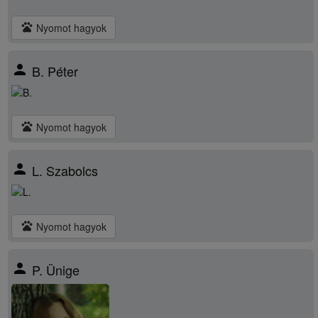
pets
Nyomot hagyok
person
B. Péter
pets
Nyomot hagyok
person
L. Szabolcs
pets
Nyomot hagyok
person
P. Ünige