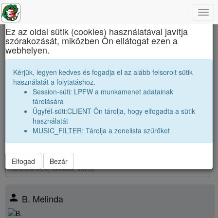
Togg
×
navi
Ez az oldal sütik (cookies) használatával javítja
szórakozását, miközben Ön ellátogat ezen a
Báthory István Elméleti Líceum
webhelyen.
2001 12A Osztályfőnök:
V. Csilla
Kérjük, legyen kedves és fogadja el az alább felsorolt sütik
használatát a folytatáshoz.
Névsor bővítése új véndiákkal
Session-süti: LPFW a munkamenet adatainak
Véndiákok száma:
5
tárolására
nagyobbak |
2000 12A
|
2000 12B
|
2000 12C
|
2000 12D
|
2000
Ügyfél-süti:CLIENT Ön tárolja, hogy elfogadta a sütik
12K
|
használatát
párhuzamos
|
2001 12B
|
2001 12C
|
2001 12D
|
2001 12K
|
MUSIC_FILTER: Tárolja a zenelista szűrőket
kissebbek |
2002 12A
|
2002 12B
|
2002 12C
|
2002 12D
|
2002
12K
|
Elfogad
Bezár
person
B. Melinda