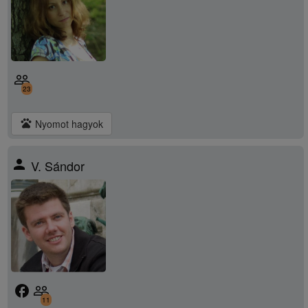
people_outline
23
pets
Nyomot hagyok
person
V. Sándor
facebook
people_outline
11