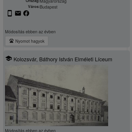
Ország:
Magyarország
Város:
Budapest
stay_current_portrait
email
facebook
Módosítás
ebben az évben
pets
Nyomot hagyok
school
Kolozsvár, Báthory István Elméleti Líceum
Módosítás
ebben az évben