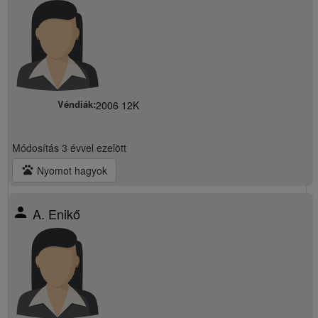
Véndiák:
2006 12K
Módosítás
3 évvel ezelött
pets
Nyomot hagyok
person
A. Enikő