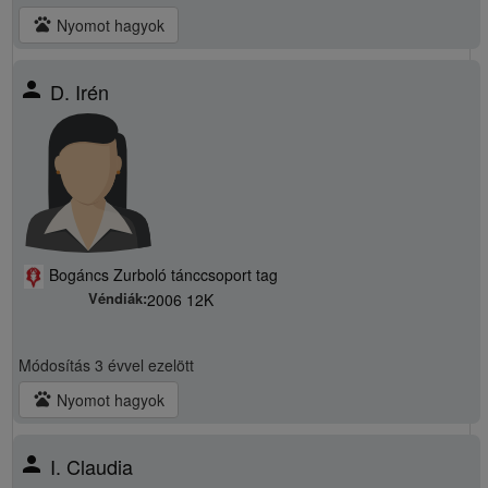
pets
Nyomot hagyok
person
D. Irén
Bogáncs Zurboló tánccsoport tag
Véndiák:
2006 12K
Módosítás
3 évvel ezelött
pets
Nyomot hagyok
person
I. Claudia