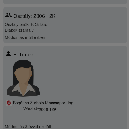
group
Osztály: 2006 12K
Osztályfőnök:
P. Szilárd
Diákok száma:7
Módosítás
múlt évben
person
P. Timea
Bogáncs Zurboló tánccsoport tag
Véndiák:
2006 12K
Módosítás
3 évvel ezelött