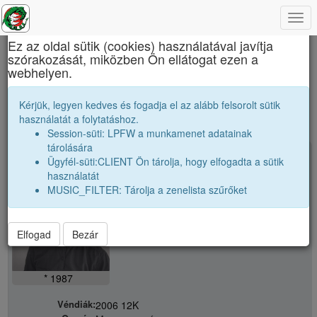
Togg
×
navi
Ez az oldal sütik (cookies) használatával javítja
szórakozását, miközben Ön ellátogat ezen a
Báthory István Elméleti Líceum
webhelyen.
public
Kérjük, legyen kedves és fogadja el az alább felsorolt sütik
használatát a folytatáshoz.
Session-süti: LPFW a munkamenet adatainak
tárolására
person
I. Károly
Ügyfél-süti:CLIENT Ön tárolja, hogy elfogadta a sütik
használatát
MUSIC_FILTER: Tárolja a zenelista szűrőket
Elfogad
Bezár
* 1987
Véndiák:
2006 12K