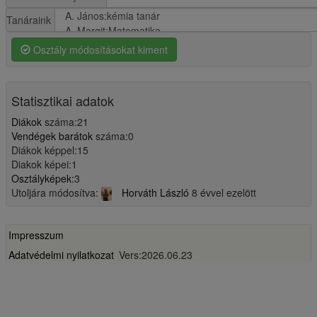
Tanáraink
Osztály módosításokat kiment
Statisztikai adatok
Diákok
száma:21
Vendégek barátok
száma:0
Diákok képpel:15
Diakok képei:1
Osztályképek:
3
Utoljára módosítva:
Horváth László
8 évvel ezelött
Impresszum
Adatvédelmi nyilatkozat
Vers:2026.06.23