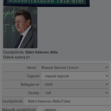
Osztályfőnök:
Bálint Kelemen Attila
Diákok száma:21
Iskola
Tagozat
Ballagási év
Osztály
Osztályfőnők
Második osztályfőnők