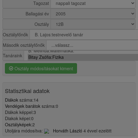
Tagozat
Ballagási év
Osztály
Osztályfőnők
Második osztályfőnők
Tanáraink
Osztály módosításokat kiment
Statisztikai adatok
Diákok
száma:14
Vendégek barátok
száma:0
Diákok képpel:3
Diakok képei:0
Osztályképek:
2
Utoljára módosítva:
Horváth László
4 évvel ezelött