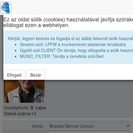
×
Ez az oldal sütik (cookies) használatával javítja szór
ellátogat ezen a webhelyen.
Brassai Sámuel Líceum
2005 12B osztály módosítása
Kérjük, legyen kedves és fogadja el az alább felsorolt sütik használ
Session-süti: LPFW a munkamenet adatainak tárolására
Ügyfél-süti:CLIENT Ön tárolja, hogy elfogadta a sütik haszná
group
Osztály: 2005 12B
MUSIC_FILTER: Tárolja a zenelista szűrőket
Elfogad
Bezár
Osztályfőnök:
B. Lajos
Diákok száma:14
Iskola