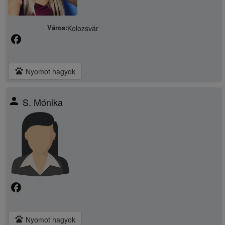
Város:
Kolozsvár
facebook
pets
Nyomot hagyok
person
S. Mónika
facebook
pets
Nyomot hagyok