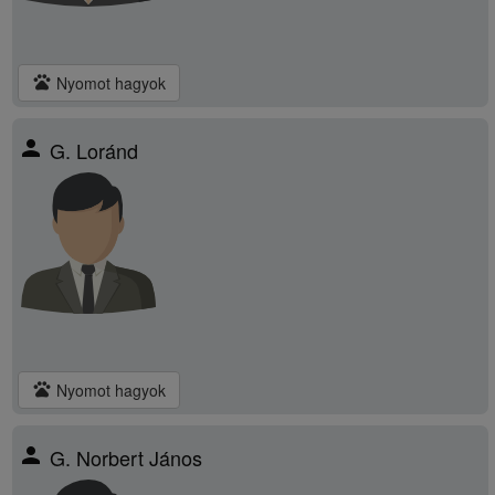
pets
Nyomot hagyok
person
G. Loránd
pets
Nyomot hagyok
person
G. Norbert János