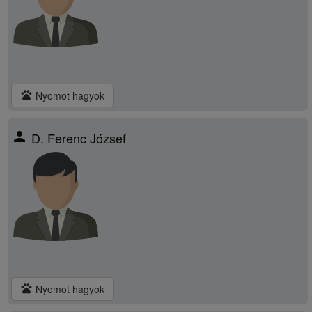
pets
Nyomot hagyok
person
D. Ferenc József
pets
Nyomot hagyok