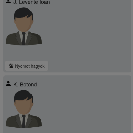
person
J. Levente Ioan
pets
Nyomot hagyok
person
K. Botond