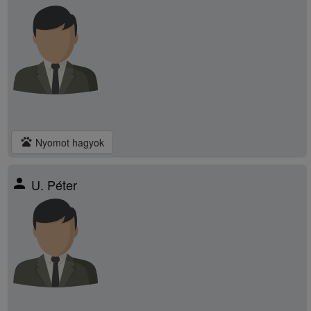
pets
Nyomot hagyok
person
U. Péter