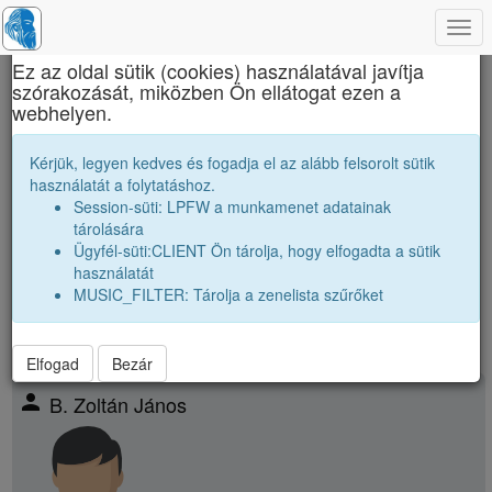
Togg
×
navi
Ez az oldal sütik (cookies) használatával javítja
szórakozását, miközben Ön ellátogat ezen a
Brassai Sámuel Líceum
webhelyen.
2009 12A Osztályfőnök:
B. Lajos
Kérjük, legyen kedves és fogadja el az alább felsorolt sütik
használatát a folytatáshoz.
Névsor bővítése új véndiákkal
Session-süti: LPFW a munkamenet adatainak
Véndiákok száma:
20
tárolására
nagyobbak |
2008 12A
|
2008 12B
|
2008 12C
|
Ügyfél-süti:CLIENT Ön tárolja, hogy elfogadta a sütik
párhuzamos
|
2009 12B
|
2009 12C
|
használatát
kissebbek |
2010 12A
|
2010 12B
|
2010 12C
|
MUSIC_FILTER: Tárolja a zenelista szűrőket
Elfogad
Bezár
person
B. Zoltán János