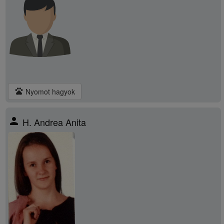
pets
Nyomot hagyok
person
H. Andrea Anita