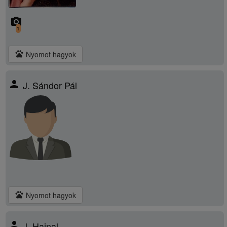
camera_alt
1
pets
Nyomot hagyok
person
J. Sándor Pál
pets
Nyomot hagyok
person
J. Hajnal