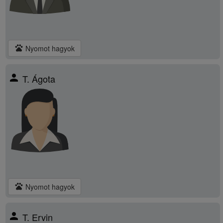
pets
Nyomot hagyok
person
T. Ágota
pets
Nyomot hagyok
person
T. Ervin