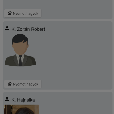
pets
Nyomot hagyok
person
K. Zoltán Róbert
pets
Nyomot hagyok
person
K. Hajnalka