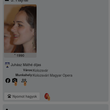
* 1990
Juhász Máthé díjas
Város:
Kolozsvár
Munkahely:
Kolozsvári Magyar Opera
facebook
camera_alt
people_outline
1
7
pets
Nyomot hagyok
1