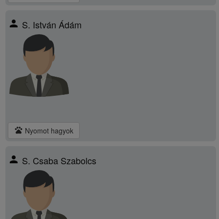
person
S. István Ádám
pets
Nyomot hagyok
person
S. Csaba Szabolcs