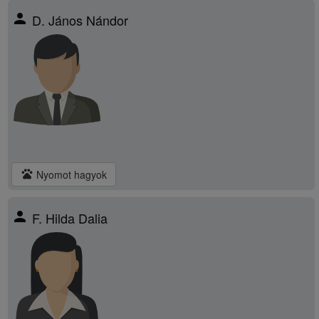
person
D. János Nándor
pets
Nyomot hagyok
person
F. Hilda Dalia