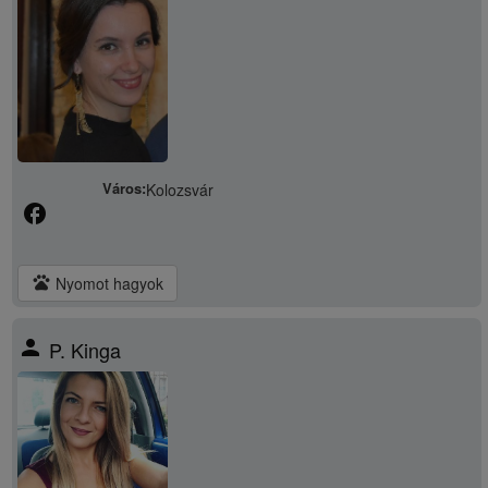
Város:
Kolozsvár
facebook
pets
Nyomot hagyok
person
P. Kinga