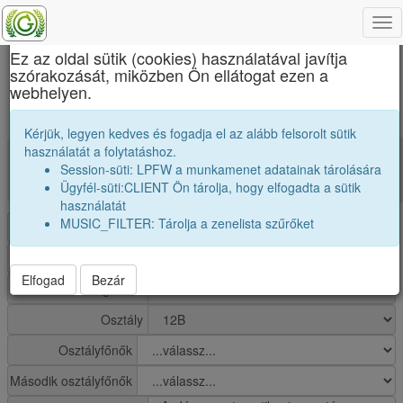
Tog
×
nav
Ez az oldal sütik (cookies) használatával javítja
szórakozását, miközben Ön ellátogat ezen a
Onisifor Ghibu Elméleti Líceum
webhelyen.
1969 12B osztály módosítása
Kérjük, legyen kedves és fogadja el az alább felsorolt sütik
használatát a folytatáshoz.
group
Osztály: 1969 12B
Session-süti: LPFW a munkamenet adatainak tárolására
Ügyfél-süti:CLIENT Ön tárolja, hogy elfogadta a sütik
Diákok száma:32
használatát
MUSIC_FILTER: Tárolja a zenelista szűrőket
Iskola
Tagozat
Elfogad
Bezár
Ballagási év
Osztály
Osztályfőnők
Második osztályfőnők