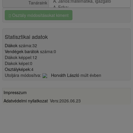
Tanáraink
Osztály módosításokat kiment
Statisztikai adatok
Diákok
száma:32
Vendégek barátok
száma:0
Diákok képpel:12
Diakok képei:0
Osztályképek:
4
Utoljára módosítva:
Horváth László
múlt évben
Impresszum
Adatvédelmi nyilatkozat
Vers:2026.06.23