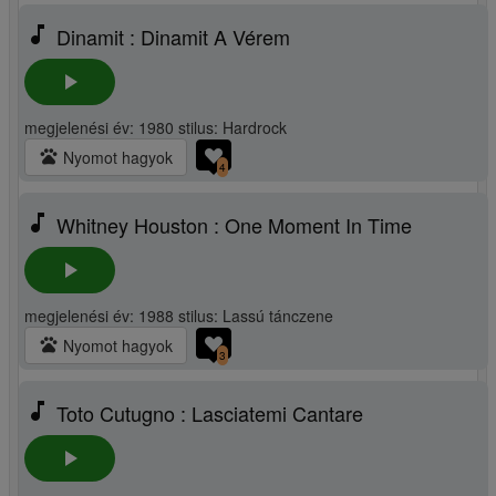
music_note
Dinamit : Dinamit A Vérem
play_arrow
megjelenési év: 1980 stilus: Hardrock
pets
Nyomot hagyok
4
music_note
Whitney Houston : One Moment In Time
play_arrow
megjelenési év: 1988 stilus: Lassú tánczene
pets
Nyomot hagyok
3
music_note
Toto Cutugno : Lasciatemi Cantare
play_arrow