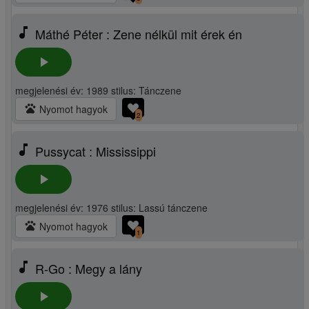
music_note
Máthé Péter : Zene nélkül mit érek én
play_arrow
megjelenési év: 1989 stilus: Tánczene
pets
Nyomot hagyok
2
music_note
Pussycat : Mississippi
play_arrow
megjelenési év: 1976 stilus: Lassú tánczene
pets
Nyomot hagyok
1
music_note
R-Go : Megy a lány
play_arrow