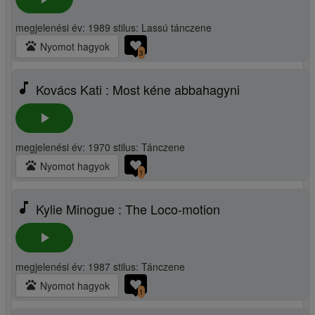
megjelenési év: 1989 stilus: Lassú tánczene
pets
Nyomot hagyok
3
music_note
Kovács Kati : Most kéne abbahagyni
play_arrow
megjelenési év: 1970 stilus: Tánczene
pets
Nyomot hagyok
1
music_note
Kylie Minogue : The Loco-motion
play_arrow
megjelenési év: 1987 stilus: Tánczene
pets
Nyomot hagyok
1