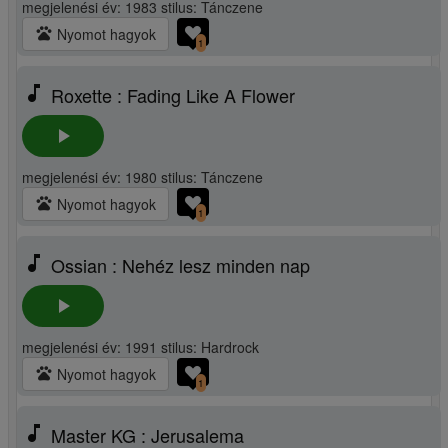
megjelenési év: 1983 stilus: Tánczene
pets
Nyomot hagyok
1
music_note
Roxette : Fading Like A Flower
play_arrow
megjelenési év: 1980 stilus: Tánczene
pets
Nyomot hagyok
1
music_note
Ossian : Nehéz lesz minden nap
play_arrow
megjelenési év: 1991 stilus: Hardrock
pets
Nyomot hagyok
1
music_note
Master KG : Jerusalema