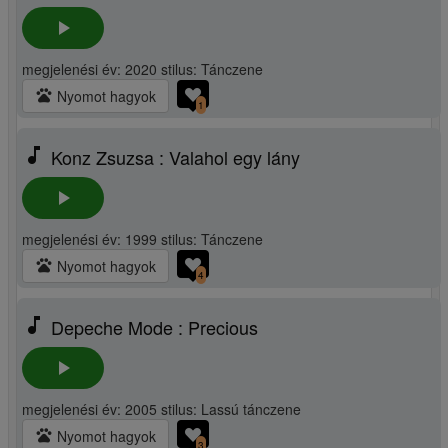
play_arrow
megjelenési év: 2020 stilus: Tánczene
pets
Nyomot hagyok
1
music_note
Konz Zsuzsa : Valahol egy lány
play_arrow
megjelenési év: 1999 stilus: Tánczene
pets
Nyomot hagyok
4
music_note
Depeche Mode : Precious
play_arrow
megjelenési év: 2005 stilus: Lassú tánczene
pets
Nyomot hagyok
3