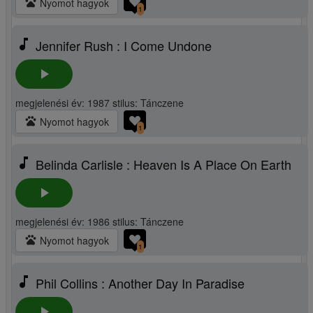
pets
Nyomot hagyok
1
music_note
Jennifer Rush : I Come Undone
play_arrow
megjelenési év: 1987 stilus: Tánczene
pets
Nyomot hagyok
1
music_note
Belinda Carlisle : Heaven Is A Place On Earth
play_arrow
megjelenési év: 1986 stilus: Tánczene
pets
Nyomot hagyok
1
music_note
Phil Collins : Another Day In Paradise
play_arrow