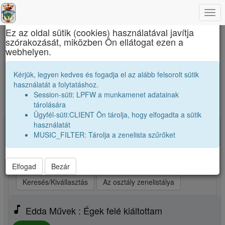
Togg
×
navi
Ez az oldal sütik (cookies) használatával javítja
szórakozását, miközben Ön ellátogat ezen a
Református Kollégium
webhelyen.
A mi osztályunk zenetoplistája. Ezeket
Kérjük, legyen kedves és fogadja el az alább felsorolt sütik
számokat szívesen hallgatjuk.
használatát a folytatáshoz.
Session-süti: LPFW a munkamenet adatainak
Új zene, vagy kedvenceim kiválasztása
tárolására
Ügyfél-süti:CLIENT Ön tárolja, hogy elfogadta a sütik
használatát
Kiválasztva: 25 Indítsd a lejátszót! (max 25)
MUSIC_FILTER: Tárolja a zenelista szűrőket
play_arrow
Legjobb szám elsőnek
play_arrow
Legjobb szám utoljára
play_arrow
Véletlenszerüen
Elfogad
Bezár
Keresés/Kivállasztás
Az osztály zenelistálya
music_note
Edda Művek : Égek felé kiáltottam