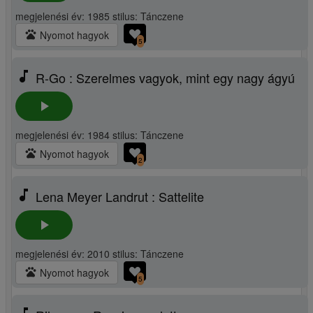
megjelenési év: 1985 stilus: Tánczene
pets
Nyomot hagyok
5
music_note
R-Go : Szerelmes vagyok, mint egy nagy ágyú
play_arrow
megjelenési év: 1984 stilus: Tánczene
pets
Nyomot hagyok
2
music_note
Lena Meyer Landrut : Sattelite
play_arrow
megjelenési év: 2010 stilus: Tánczene
pets
Nyomot hagyok
5