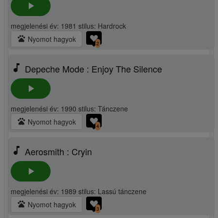
play_arrow
megjelenési év: 1981 stilus: Hardrock
pets
Nyomot hagyok
2
music_note
Depeche Mode : Enjoy The Silence
play_arrow
megjelenési év: 1990 stilus: Tánczene
pets
Nyomot hagyok
4
music_note
Aerosmith : Cryin
play_arrow
megjelenési év: 1989 stilus: Lassú tánczene
pets
Nyomot hagyok
3