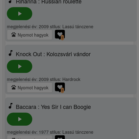
music_note
Rihanna : Russian roulette
play_arrow
megjelenési év: 2009 stilus: Lassú tánczene
pets
Nyomot hagyok
1
music_note
Knock Out : Kolozsvári vándor
play_arrow
megjelenési év: 2009 stilus: Hardrock
pets
Nyomot hagyok
1
music_note
Baccara : Yes Sir I can Boogie
play_arrow
megjelenési év: 1977 stilus: Lassú tánczene