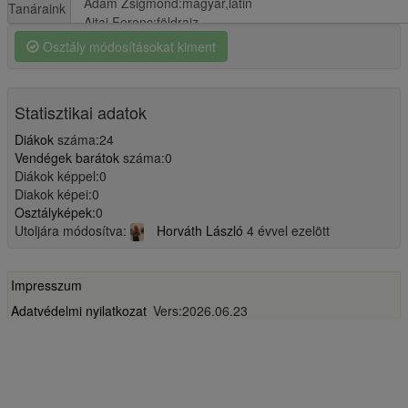
Tanáraink
Osztály módosításokat kiment
Statisztikai adatok
Diákok
száma:24
Vendégek barátok
száma:0
Diákok képpel:0
Diakok képei:0
Osztályképek:
0
Utoljára módosítva:
Horváth László
4 évvel ezelött
Impresszum
Adatvédelmi nyilatkozat
Vers:2026.06.23