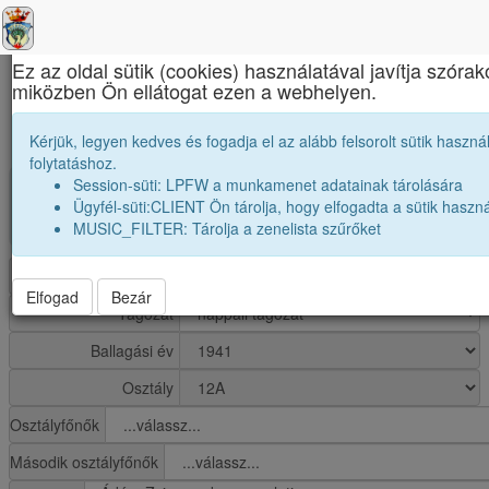
×
Ez az oldal sütik (cookies) használatával javítja szórak
miközben Ön ellátogat ezen a webhelyen.
Református Kollégium
1941 12A osztály módosítása
Kérjük, legyen kedves és fogadja el az alább felsorolt sütik használ
folytatáshoz.
Session-süti: LPFW a munkamenet adatainak tárolására
group
Osztály: 1941 12A
Ügyfél-süti:CLIENT Ön tárolja, hogy elfogadta a sütik haszná
MUSIC_FILTER: Tárolja a zenelista szűrőket
Diákok száma:24
Iskola
Elfogad
Bezár
Tagozat
Ballagási év
Osztály
Osztályfőnők
Második osztályfőnők