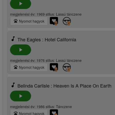
play_arrow
megjelenési év: 1969 stilus: Lassú tánczene
pets
Nyomot hagyok
8
1
music_note
The Eagles : Hotel California
play_arrow
megjelenési év: 1976 stilus: Lassú tánczene
pets
Nyomot hagyok
2
1
music_note
Belinda Carlisle : Heaven Is A Place On Earth
play_arrow
megjelenési év: 1986 stilus: Tánczene
pets
Nyomot hagyok