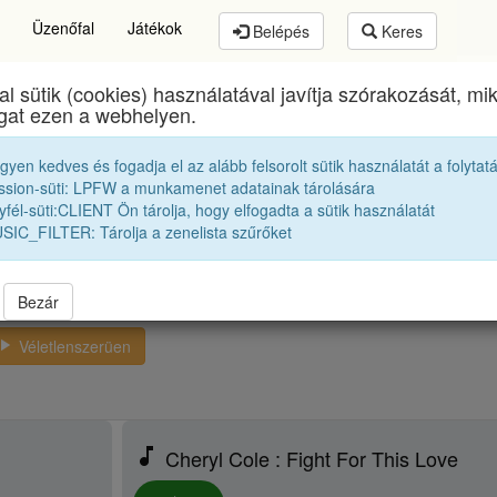
Üzenőfal
Játékok
Belépés
Keres
al sütik (cookies) használatával javítja szórakozását, m
Református Kollégium
egykori diákjai
1941 12A
ogat ezen a webhelyen.
egyen kedves és fogadja el az alább felsorolt sütik használatát a folytat
ályunk zenetoplistája. Ezeket számokat szívesen h
ssion-süti: LPFW a munkamenet adatainak tárolására
fél-süti:CLIENT Ön tárolja, hogy elfogadta a sütik használatát
SIC_FILTER: Tárolja a zenelista szűrőket
Bezár
ay_arrow
Véletlenszerüen
music_note
Cheryl Cole : Fight For This Love