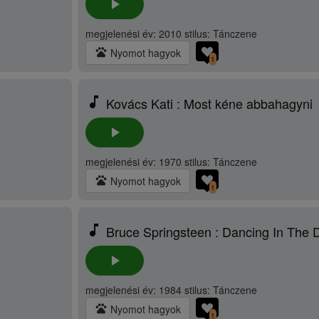
play_arrow
megjelenési év: 2010 stilus: Tánczene
pets
Nyomot hagyok
1
music_note
Kovács Kati : Most kéne abbahagyni
play_arrow
megjelenési év: 1970 stilus: Tánczene
pets
Nyomot hagyok
1
music_note
Bruce Springsteen : Dancing In The 
play_arrow
megjelenési év: 1984 stilus: Tánczene
pets
Nyomot hagyok
1