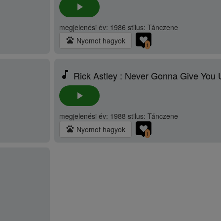
play_arrow
megjelenési év: 1986 stilus: Tánczene
pets
Nyomot hagyok
1
music_note
Rick Astley : Never Gonna Give You 
play_arrow
megjelenési év: 1988 stilus: Tánczene
pets
Nyomot hagyok
1