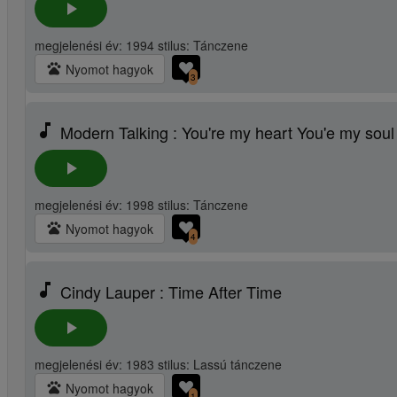
play_arrow
megjelenési év: 1994 stilus: Tánczene
pets
Nyomot hagyok
3
music_note
Modern Talking : You're my heart You'e my soul
play_arrow
megjelenési év: 1998 stilus: Tánczene
pets
Nyomot hagyok
4
music_note
Cindy Lauper : Time After Time
play_arrow
megjelenési év: 1983 stilus: Lassú tánczene
pets
Nyomot hagyok
1