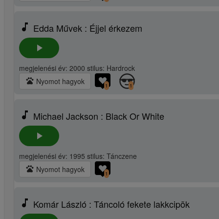
music_note
Edda Művek : Éjjel érkezem
play_arrow
megjelenési év: 2000 stilus: Hardrock
pets
Nyomot hagyok
1
1
music_note
Michael Jackson : Black Or White
play_arrow
megjelenési év: 1995 stilus: Tánczene
pets
Nyomot hagyok
1
music_note
Komár László : Táncoló fekete lakkcipõk