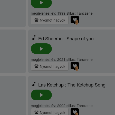
play_arrow
megjelenési év: 1999 stilus: Tánczene
pets
Nyomot hagyok
1
music_note
Ed Sheeran : Shape of you
play_arrow
megjelenési év: 2021 stilus: Tánczene
pets
Nyomot hagyok
1
music_note
Las Ketchup : The Ketchup Song
play_arrow
megjelenési év: 2002 stilus: Tánczene
pets
Nyomot hagyok
2