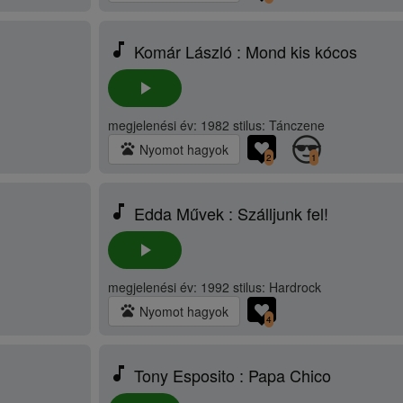
music_note
Komár László : Mond kis kócos
play_arrow
megjelenési év: 1982 stilus: Tánczene
pets
Nyomot hagyok
2
1
music_note
Edda Művek : Szálljunk fel!
play_arrow
megjelenési év: 1992 stilus: Hardrock
pets
Nyomot hagyok
4
music_note
Tony Esposito : Papa Chico