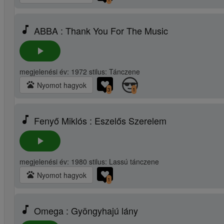
music_note
ABBA : Thank You For The Music
play_arrow
megjelenési év: 1972 stilus: Tánczene
pets
Nyomot hagyok
3
1
music_note
Fenyő Miklós : Eszelős Szerelem
play_arrow
megjelenési év: 1980 stilus: Lassú tánczene
pets
Nyomot hagyok
1
music_note
Omega : Gyöngyhajú lány