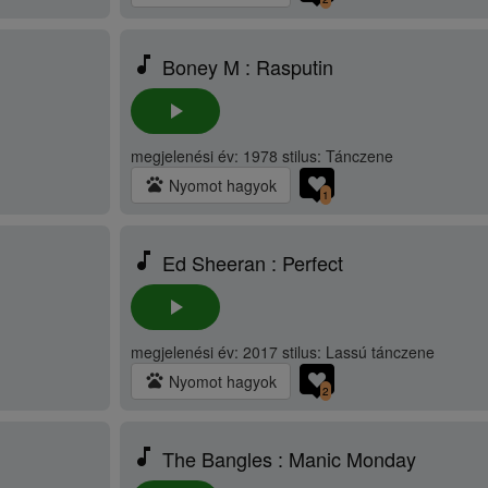
music_note
Boney M : Rasputin
play_arrow
megjelenési év: 1978 stilus: Tánczene
pets
Nyomot hagyok
1
music_note
Ed Sheeran : Perfect
play_arrow
megjelenési év: 2017 stilus: Lassú tánczene
pets
Nyomot hagyok
2
music_note
The Bangles : Manic Monday