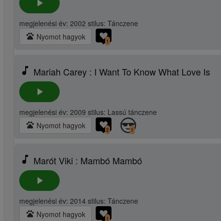
play_arrow
megjelenési év: 2002 stilus: Tánczene
pets
Nyomot hagyok
1
music_note
Mariah Carey : I Want To Know What Love Is
play_arrow
megjelenési év: 2009 stilus: Lassú tánczene
pets
Nyomot hagyok
2
1
music_note
Marót Viki : Mambó Mambó
play_arrow
megjelenési év: 2014 stilus: Tánczene
pets
Nyomot hagyok
1