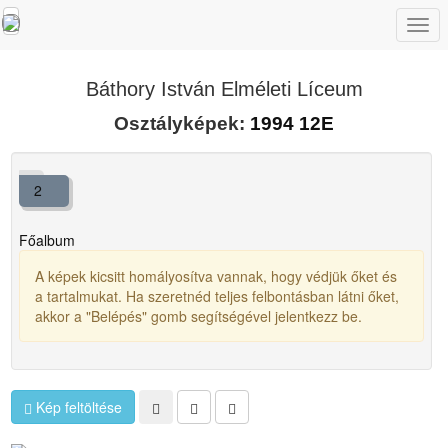
Togg
navi
Báthory István Elméleti Líceum
Osztályképek:
1994 12E
2
Főalbum
A képek kicsitt homályosítva vannak, hogy védjük őket és
a tartalmukat. Ha szeretnéd teljes felbontásban látni őket,
akkor a "Belépés" gomb segítségével jelentkezz be.
Kép feltöltése