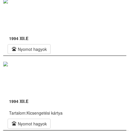
1994 XII.E
pets
Nyomot hagyok
1994 XII.E
Tartalom:
Kicsengetési kártya
pets
Nyomot hagyok