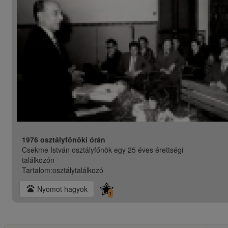
1976 osztályfönöki órán
Csekme István osztályfőnök egy 25 éves érettségi
találkozón
Tartalom:
osztálytalálkozó
pets
Nyomot hagyok
1