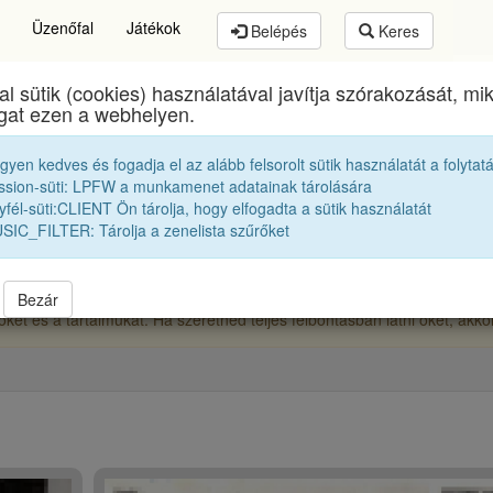
Üzenőfal
Játékok
Belépés
Keres
al sütik (cookies) használatával javítja szórakozását, m
lyai Farkas Elméleti Líceum
egykori diákjai
1951 1
ogat ezen a webhelyen.
egyen kedves és fogadja el az alább felsorolt sütik használatát a folytat
Osztályképek:
1951 11A
ssion-süti: LPFW a munkamenet adatainak tárolására
fél-süti:CLIENT Ön tárolja, hogy elfogadta a sütik használatát
SIC_FILTER: Tárolja a zenelista szűrőket
Bezár
ket és a tartalmukat. Ha szeretnéd teljes felbontásban látni őket, akk