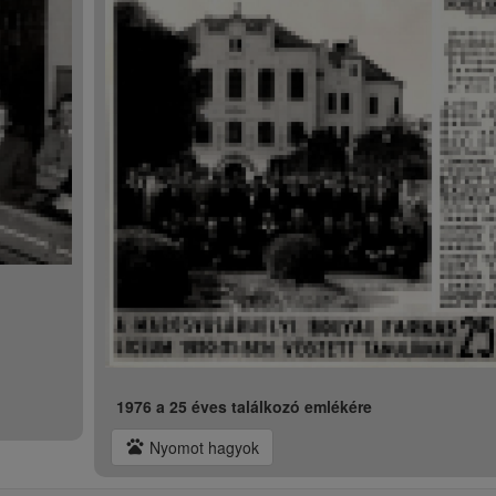
1976 a 25 éves találkozó emlékére
pets
Nyomot hagyok