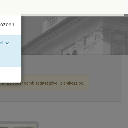
iközben
1A
áshoz.
or a "Belépés" gomb segítségével jelentkezz be.