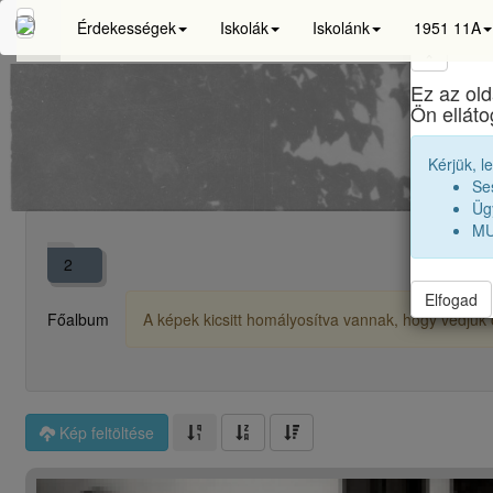
Érdekességek
Iskolák
Iskolánk
1951 11A
×
Ez az old
Bo
Ön ellát
Kérjük, l
Se
Ügy
MU
2
Elfogad
Főalbum
A képek kicsitt homályosítva vannak, hogy védjük ő
Kép feltöltése