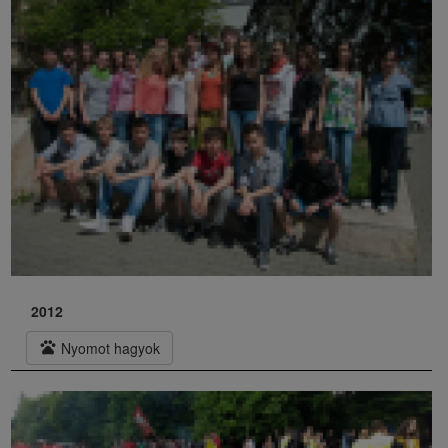
2012
pets
Nyomot hagyok