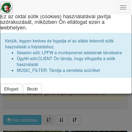
×
Togg
navi
Ez az oldal sütik (cookies) használatával javítja
szórakozását, miközben Ön ellátogat ezen a
Báthory István Elméleti Líceum
webhelyen.
Osztályképek:
2016 12B
Kérjük, legyen kedves és fogadja el az alább felsorolt sütik
használatát a folytatáshoz.
Session-süti: LPFW a munkamenet adatainak tárolására
5
Ügyfél-süti:CLIENT Ön tárolja, hogy elfogadta a sütik
használatát
MUSIC_FILTER: Tárolja a zenelista szűrőket
Főalbum
A képek kicsitt homályosítva vannak, hogy védjük őket és
a tartalmukat. Ha szeretnéd teljes felbontásban látni őket,
Elfogad
Bezár
akkor a "Belépés" gomb segítségével jelentkezz be.
Kép feltöltése