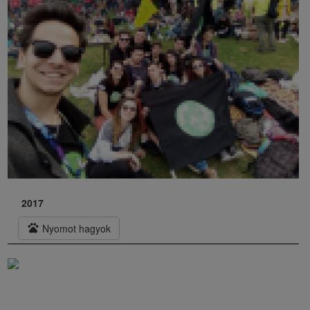
2017
pets
Nyomot hagyok