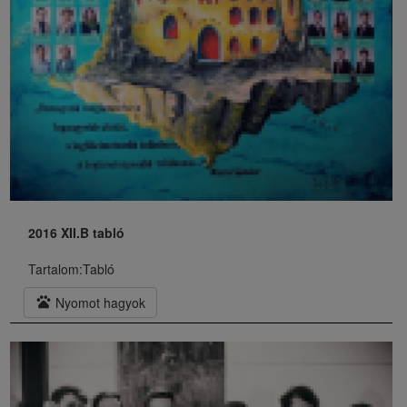
2016 XII.B tabló
Tartalom:
Tabló
pets
Nyomot hagyok