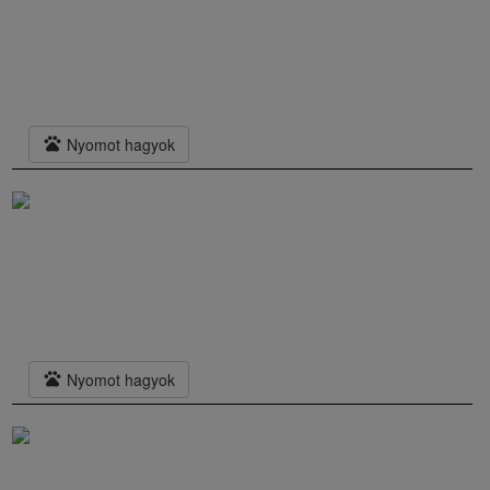
pets
Nyomot hagyok
pets
Nyomot hagyok