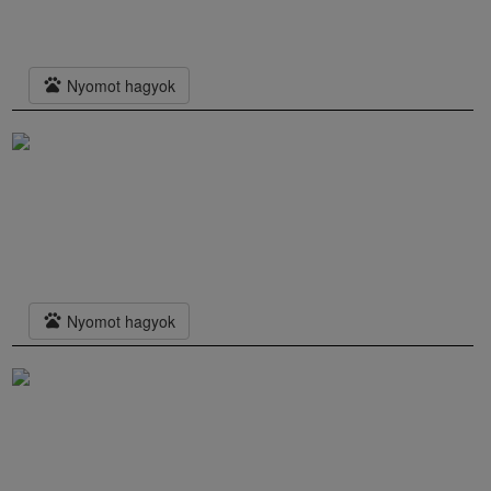
pets
Nyomot hagyok
pets
Nyomot hagyok