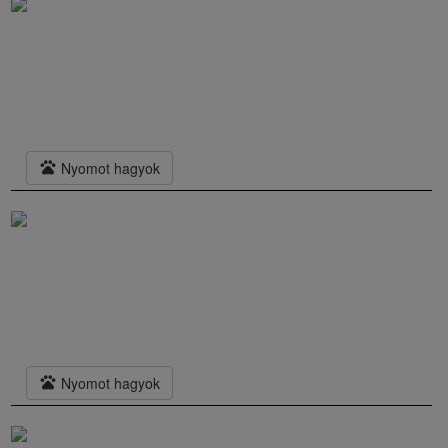
pets
Nyomot hagyok
pets
Nyomot hagyok