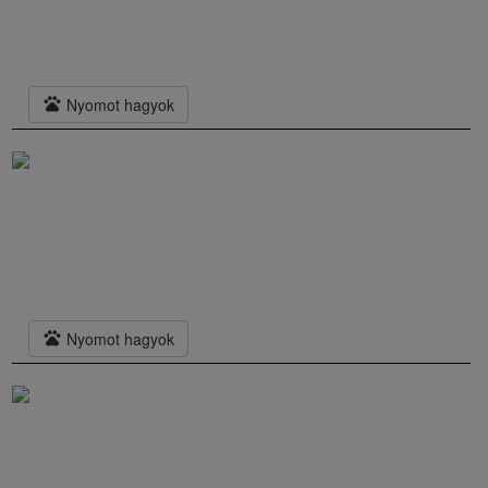
pets
Nyomot hagyok
pets
Nyomot hagyok