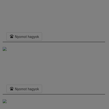
pets
Nyomot hagyok
pets
Nyomot hagyok