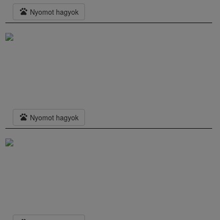
pets
Nyomot hagyok
pets
Nyomot hagyok