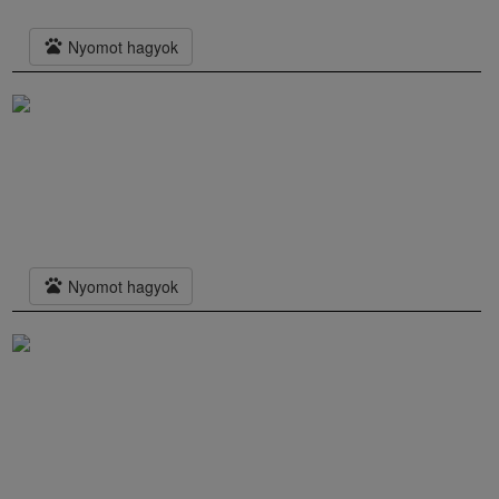
pets
Nyomot hagyok
pets
Nyomot hagyok