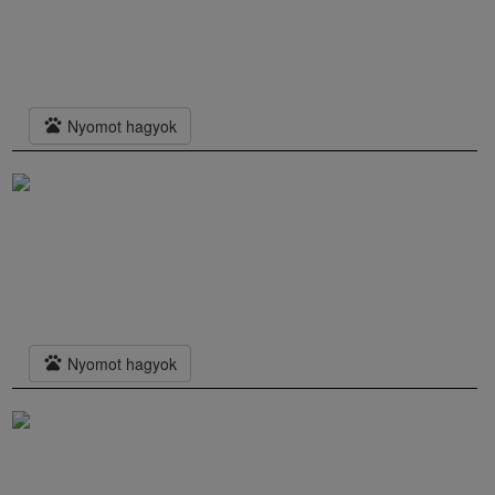
pets
Nyomot hagyok
pets
Nyomot hagyok