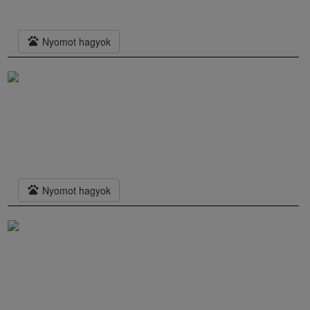
pets
Nyomot hagyok
pets
Nyomot hagyok