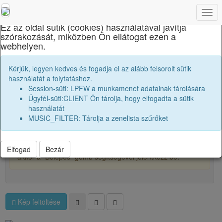
×
Togg
navi
Ez az oldal sütik (cookies) használatával javítja
szórakozását, miközben Ön ellátogat ezen a
Apáczai Csere János Elméleti Líceum
webhelyen.
Osztályképek:
1965 11A
Kérjük, legyen kedves és fogadja el az alább felsorolt sütik
használatát a folytatáshoz.
Session-süti: LPFW a munkamenet adatainak tárolására
41
Ügyfél-süti:CLIENT Ön tárolja, hogy elfogadta a sütik
használatát
MUSIC_FILTER: Tárolja a zenelista szűrőket
Főalbum
A képek kicsitt homályosítva vannak, hogy védjük őket és
a tartalmukat. Ha szeretnéd teljes felbontásban látni őket,
Elfogad
Bezár
akkor a "Belépés" gomb segítségével jelentkezz be.
Kép feltöltése