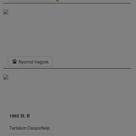
pets
Nyomot hagyok
1965 XI. B
Tartalom:
Csoportkép