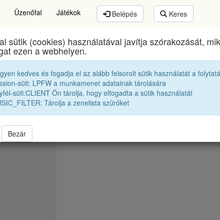
Üzenőfal
Játékok
Belépés
Keres
al sütik (cookies) használatával javítja szórakozását, m
thory István Elméleti Líceum
egykori diákjai
1994 
ogat ezen a webhelyen.
egyen kedves és fogadja el az alább felsorolt sütik használatát a folytat
P. Zoltán
ssion-süti: LPFW a munkamenet adatainak tárolására
fél-süti:CLIENT Ön tárolja, hogy elfogadta a sütik használatát
SIC_FILTER: Tárolja a zenelista szűrőket
Bezár