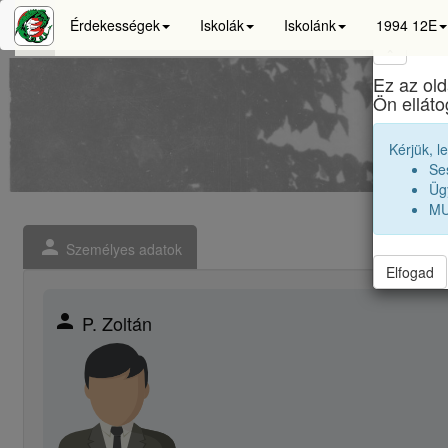
Érdekességek
Iskolák
Iskolánk
1994 12E
×
Ez az old
Bá
Ön ellát
Kérjük, l
Se
Ügy
MU
person
Személyes adatok
Elfogad
person
P. Zoltán