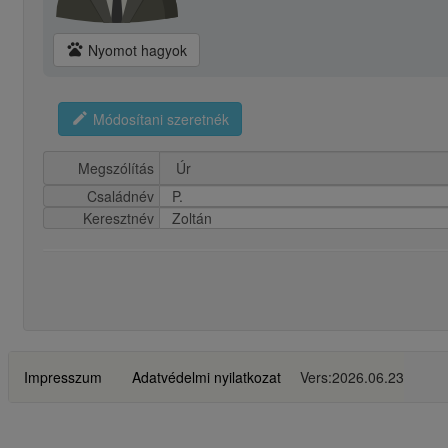
pets
Nyomot hagyok
edit
Módosítani szeretnék
Megszólítás
Családnév
P.
Keresztnév
Zoltán
Impresszum
Adatvédelmi nyilatkozat
Vers:2026.06.23