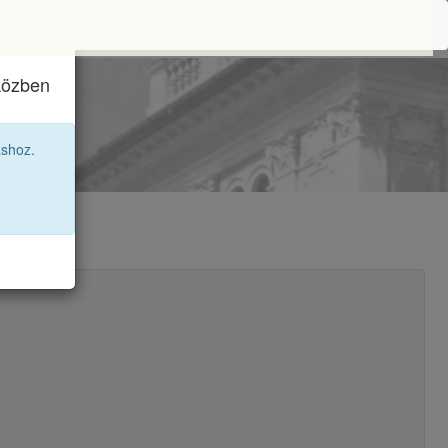
iközben
12E
áshoz.