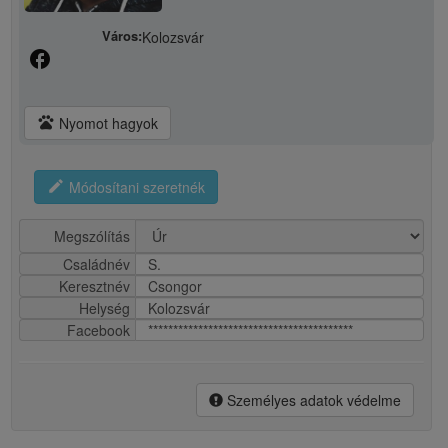
Város:
Kolozsvár
facebook
pets
Nyomot hagyok
edit
Módosítani szeretnék
Megszólítás
Családnév
S.
Keresztnév
Csongor
Helység
Kolozsvár
Facebook
*****************************************
Személyes adatok védelme