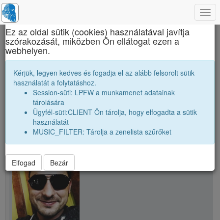
Togg
×
navi
Ez az oldal sütik (cookies) használatával javítja
szórakozását, miközben Ön ellátogat ezen a
Brassai Sámuel Líceum
webhelyen.
S. Csongor
Kérjük, legyen kedves és fogadja el az alább felsorolt sütik
használatát a folytatáshoz.
Session-süti: LPFW a munkamenet adatainak
person
tárolására
Ügyfél-süti:CLIENT Ön tárolja, hogy elfogadta a sütik
használatát
person
S. Csongor
MUSIC_FILTER: Tárolja a zenelista szűrőket
Elfogad
Bezár