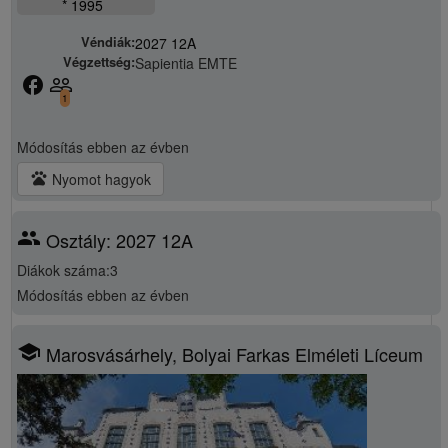
* 1995
Véndiák:
2027 12A
Végzettség:
Sapientia EMTE
facebook
people_outline
1
Módosítás
ebben az évben
pets
Nyomot hagyok
group
Osztály: 2027 12A
Diákok száma:3
Módosítás
ebben az évben
school
Marosvásárhely, Bolyai Farkas Elméleti Líceum