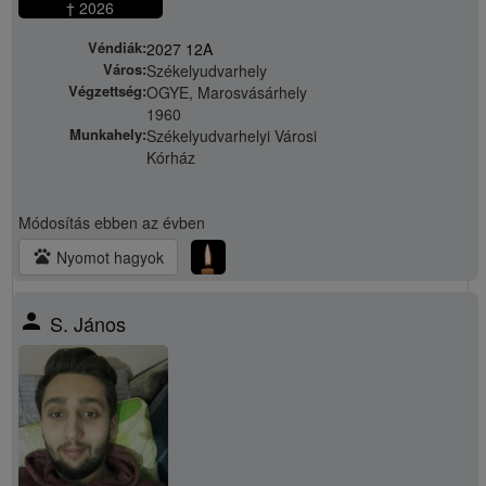
† 2026
Véndiák:
2027 12A
Város:
Székelyudvarhely
Végzettség:
OGYE, Marosvásárhely
1960
Munkahely:
Székelyudvarhelyi Városi
Kórház
Módosítás
ebben az évben
pets
Nyomot hagyok
person
S. János