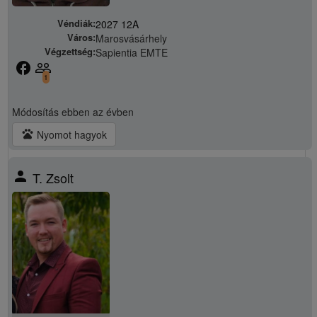
Véndiák:
2027 12A
Város:
Marosvásárhely
Végzettség:
Sapientia EMTE
facebook
people_outline
1
Módosítás
ebben az évben
pets
Nyomot hagyok
person
T. Zsolt