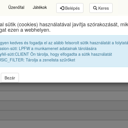
Üzenőfal
Játékok
Belépés
Keres
al sütik (cookies) használatával javítja szórakozását, m
lyai Farkas Elméleti Líceum
egykori diákjai
2027 1
ogat ezen a webhelyen.
egyen kedves és fogadja el az alább felsorolt sütik használatát a folytat
2027 12A osztály módosítása
ssion-süti: LPFW a munkamenet adatainak tárolására
fél-süti:CLIENT Ön tárolja, hogy elfogadta a sütik használatát
SIC_FILTER: Tárolja a zenelista szűrőket
Bezár