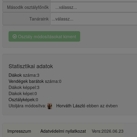
Második osztályfőnők
Tanáraink
Osztály módosításokat kiment
Statisztikai adatok
Diákok
száma:3
Vendégek barátok
száma:0
Diákok képpel:3
Diakok képei:0
Osztályképek:
0
Utoljára módosítva:
Horváth László
ebben az évben
Impresszum
Adatvédelmi nyilatkozat
Vers:2026.06.23